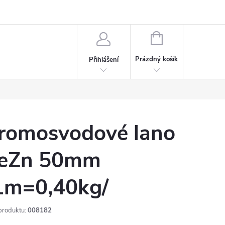
rdeaux
Kariéra
NÁKUPNÍ
KOŠÍK
Prázdný košík
Přihlášení
romosvodové lano
eZn 50mm
1m=0,40kg/
produktu:
008182