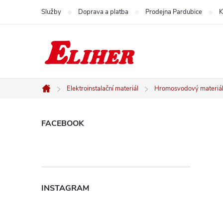
Přejít
Služby
Doprava a platba
Prodejna Pardubice
K
na
obsah
Elektroinstalační materiál
Hromosvodový materiá
Domů
P
FACEBOOK
o
s
INSTAGRAM
t