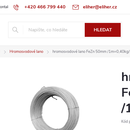
+420 466 799 440
eliher@eliher.cz
ontakt
Obchodní podmínky
Reklamační řád
Specialista na Bo
HLEDAT
l
Hromosvodové lano
hromosvodové lano FeZn 50mm /1m=0,40kg/
h
F
/
Kód 