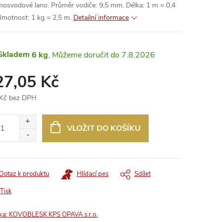
osvodové lano. Průměr vodiče: 9,5 mm. Délka: 1 m = 0,4
Hmotnost: 1 kg = 2,5 m.
Detailní informace
Skladem
6 kg
7.8.2026
27,05 Kč
Kč bez DPH
ná
:
VLOŽIT DO KOŠÍKU
Dotaz k produktu
Hlídací pes
Sdílet
Tisk
ka:
KOVOBLESK KPS OPAVA s.r.o.