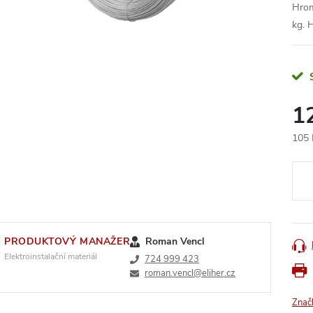
Hrom
kg. 
1
105 
Měr
cena
PRODUKTOVÝ MANAŽER
Roman Vencl
Elektroinstalační materiál
724 999 423
roman.vencl@eliher.cz
Znač