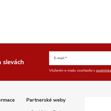
E-mail
a slevách
Vložením e-mailu souhlasíte s
podmínka
ormace
Partnerské weby