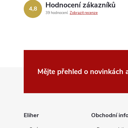
Hodnocení zákazníků
4,8
39 hodnocení
Zobrazit recenze
Z
Mějte přehled o novinkách
á
p
a
Eliher
Obchodní inf