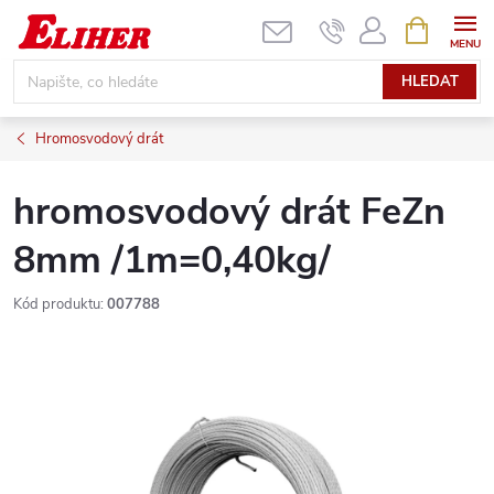
Přejít
NÁKUPNÍ
KOŠÍK
na
obsah
HLEDAT
Hromosvodový drát
hromosvodový drát FeZn
8mm /1m=0,40kg/
Kód produktu:
007788