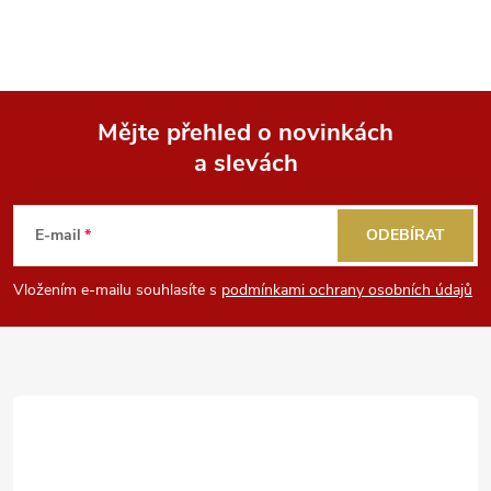
Mějte přehled o novinkách
a slevách
Z
á
E-mail
ODEBÍRAT
p
Vložením e-mailu souhlasíte s
podmínkami ochrany osobních údajů
a
t
í