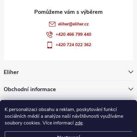
eliher
@
eliher.cz
+420 466 799 440
+420 724 022 362
Eliher
Obchodní informace
Partnerské weby
K personalizaci obsahu a reklam, poskytování funkcí
sociálních médií a analýze naší návštěvnosti využíváme
soubory cookies. Více informací
zde
.
Copyright 2026
Eliher
. Všechna práva vyhrazena.
Upravit nastavení
cookies