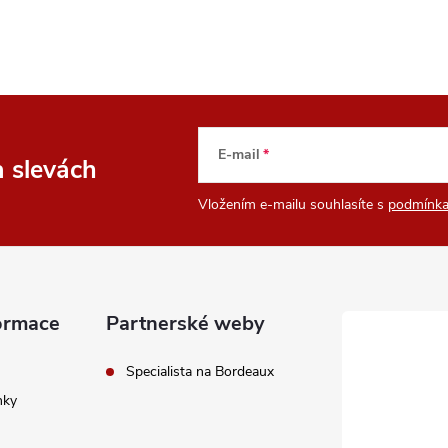
E-mail
a slevách
Vložením e-mailu souhlasíte s
podmínka
ormace
Partnerské weby
Specialista na Bordeaux
nky