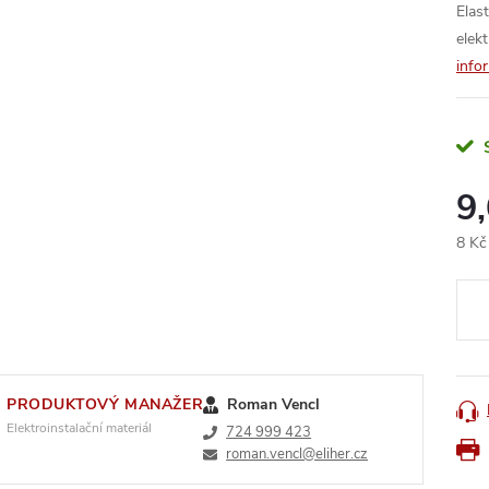
Elas
elek
info
9
8 Kč
Měr
cena
PRODUKTOVÝ MANAŽER
Roman Vencl
Elektroinstalační materiál
724 999 423
roman.vencl@eliher.cz