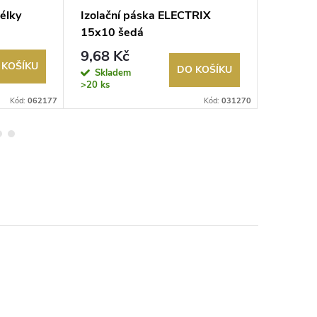
élky
Izolační páska ELECTRIX
Izolačn
15x10 šedá
15x10 ž
 pero
9,68 Kč
9,68 K
 KOŠÍKU
DO KOŠÍKU
Skladem
Sklad
>20 ks
>20 ks
Kód:
062177
Kód:
031270