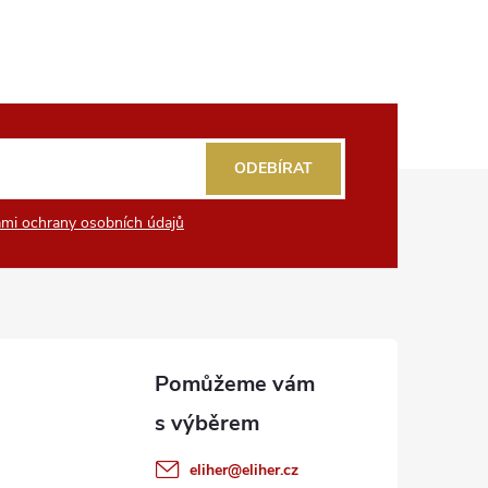
ODEBÍRAT
mi ochrany osobních údajů
eliher
@
eliher.cz