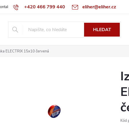
+420 466 799 440
eliher@eliher.cz
ontakt
Obchodní podmínky
Reklamační řád
Specialista na Bo
HLEDAT
áska ELECTRIX 15x10 červená
I
E
č
Kód 