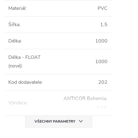
Materiál
:
PVC
Šířka
:
1,5
Délka
:
1000
Délka - FLOAT
1000
(nové)
:
Kod dodavatele
:
202
ANTICOR Bohemia,
Výrobce
:
s.r.o.
VŠECHNY PARAMETRY