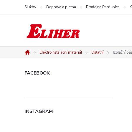
Přejít
Služby
Doprava a platba
Prodejna Pardubice
K
na
obsah
Elektroinstalační materiál
Ostatní
Izolační p
Domů
P
FACEBOOK
o
s
INSTAGRAM
t