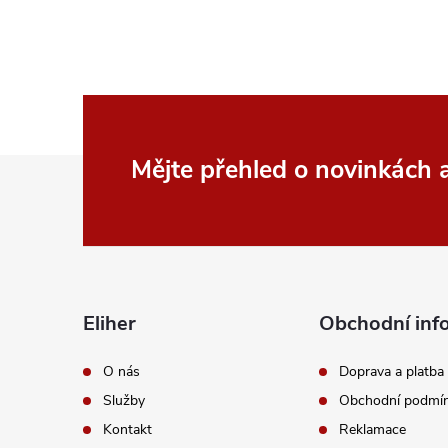
Z
Mějte přehled o novinkách
á
p
a
Eliher
Obchodní inf
t
O nás
Doprava a platba
Služby
Obchodní podmí
í
Kontakt
Reklamace