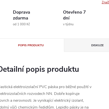
Znač
Doprava
Otevřeno 7
zdarma
dní
od 1 000 Kč
v týdnu
POPIS PRODUKTU
DISKUZE
Detailní popis produktu
lastická elektroizolační PVC páska pro běžné použití v
lektroizolačních rozvodech NN. Dobře kopíruje
ovrch a nerovnosti. Je vynikající elektrický izolant,
dolný vůči chemickým ředidlům. Lepidlo pásky je na