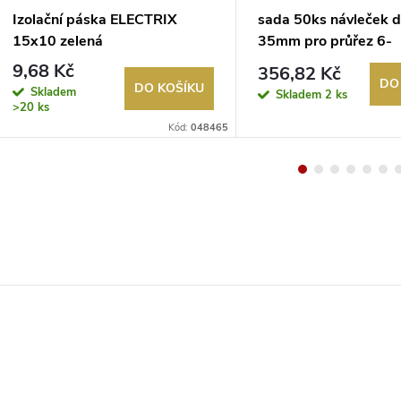
Izolační páska ELECTRIX
sada 50ks návleček d
15x10 zelená
35mm pro průřez 6-
10mm2+permanentní
9,68 Kč
356,82 Kč
DO
DO KOŠÍKU
Skladem
Skladem
2 ks
>20 ks
Kód:
048465