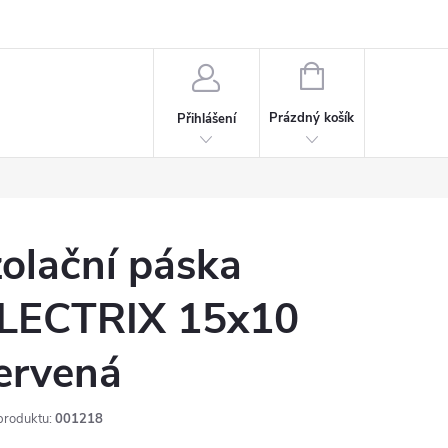
rdeaux
Kariéra
NÁKUPNÍ
KOŠÍK
Prázdný košík
Přihlášení
zolační páska
LECTRIX 15x10
ervená
produktu:
001218