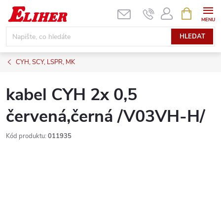
Přejít
NÁKUPNÍ
KOŠÍK
na
obsah
HLEDAT
CYH, SCY, LSPR, MK
kabel CYH 2x 0,5
červená,černá /V03VH-H/
Kód produktu:
011935