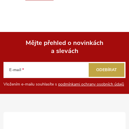
Mějte přehled o novinkách
a slevách
Z
á
E-mail
ODEBÍRAT
p
Vložením e-mailu souhlasíte s
podmínkami ochrany osobních údajů
a
t
í