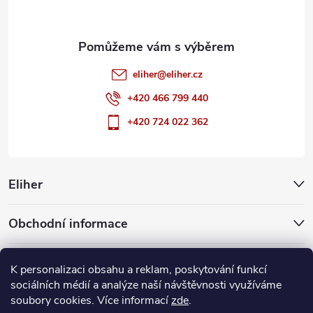
eliher
@
eliher.cz
+420 466 799 440
+420 724 022 362
Eliher
Obchodní informace
Partnerské weby
K personalizaci obsahu a reklam, poskytování funkcí
sociálních médií a analýze naší návštěvnosti využíváme
soubory cookies. Více informací
zde
.