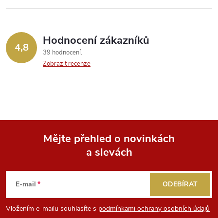
Hodnocení zákazníků
4,8
39 hodnocení
Zobrazit recenze
Mějte přehled o novinkách
a slevách
Z
á
E-mail
ODEBÍRAT
p
Vložením e-mailu souhlasíte s
podmínkami ochrany osobních údajů