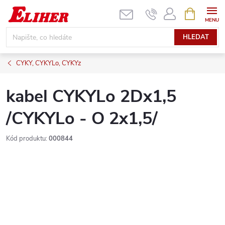
Přejít
NÁKUPNÍ
KOŠÍK
na
obsah
HLEDAT
CYKY, CYKYLo, CYKYz
kabel CYKYLo 2Dx1,5
/CYKYLo - O 2x1,5/
Kód produktu:
000844