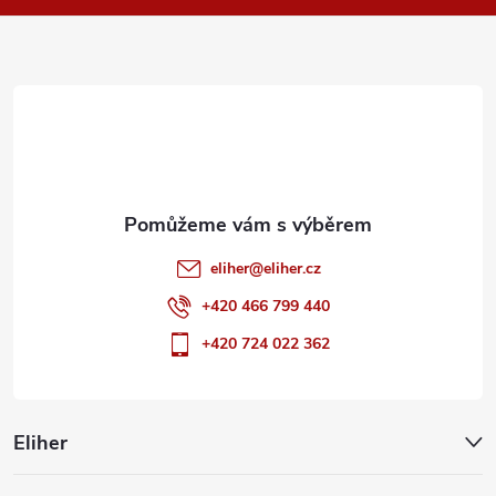
a
t
í
eliher
@
eliher.cz
+420 466 799 440
+420 724 022 362
Eliher