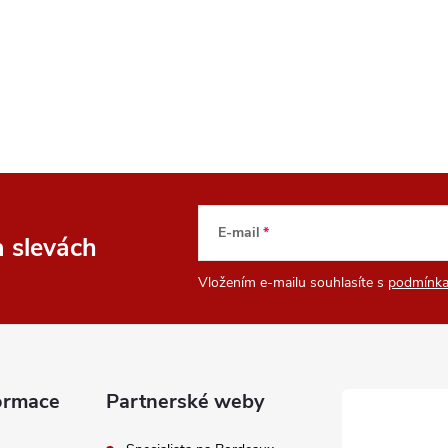
E-mail
a slevách
Vložením e-mailu souhlasíte s
podmínka
ormace
Partnerské weby