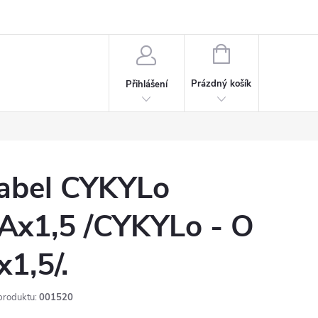
rdeaux
Kariéra
NÁKUPNÍ
KOŠÍK
Prázdný košík
Přihlášení
abel CYKYLo
Ax1,5 /CYKYLo - O
x1,5/.
produktu:
001520