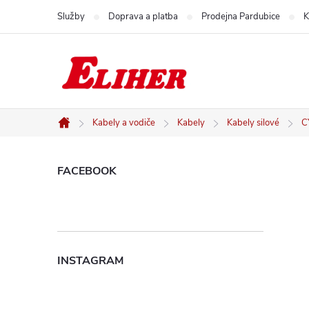
Přejít
Služby
Doprava a platba
Prodejna Pardubice
K
na
obsah
Kabely a vodiče
Kabely
Kabely silové
C
Domů
P
FACEBOOK
o
s
INSTAGRAM
t