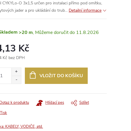
l CYKYLo-O 3x1,5 určen pro instalaci přímo pod omítku,
ytových jader a pro ukládání do trub...
Detailní informace
Skladem
>20 m
11.8.2026
4,13 Kč
4 Kč bez DPH
ná
:
VLOŽIT DO KOŠÍKU
Dotaz k produktu
Hlídací pes
Sdílet
Tisk
ka:
KABELY, VODIČE, atd.