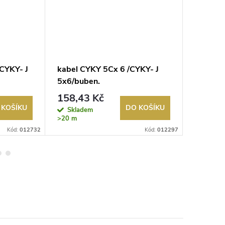
CYKY- J
kabel CYKY 5Cx 6 /CYKY- J
kabel C
5x6/buben.
3x1,5/.
158,43 Kč
24,61
 KOŠÍKU
DO KOŠÍKU
Skladem
Sklad
>20 m
>20 m
Kód:
012732
Kód:
012297