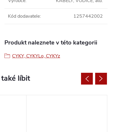
Výrobce
:
KABELY, VODIČE, atd.
Kód dodavatele
:
1257442002
Produkt naleznete v této kategorii
CYKY, CYKYLo, CYKYz