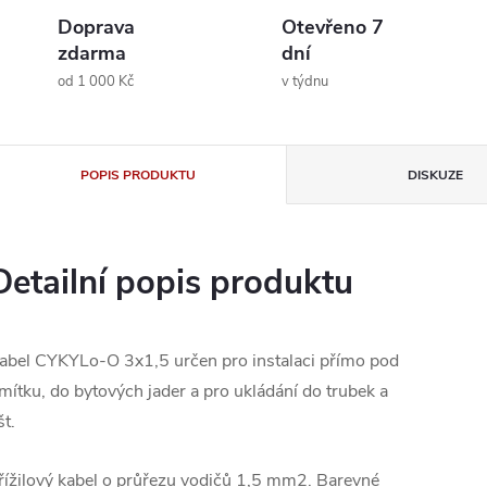
Doprava
Otevřeno 7
zdarma
dní
od 1 000 Kč
v týdnu
POPIS PRODUKTU
DISKUZE
Detailní popis produktu
abel CYKYLo-O 3x1,5 určen pro instalaci přímo pod
mítku, do bytových jader a pro ukládání do trubek a
št.
řížilový kabel o průřezu vodičů 1,5 mm2. Barevné