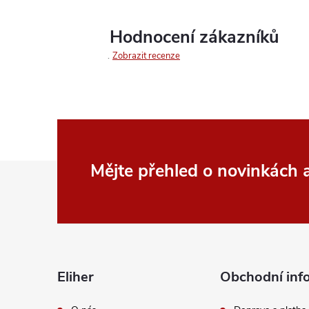
Hodnocení zákazníků
Zobrazit recenze
Z
Mějte přehled o novinkách
á
p
a
Eliher
Obchodní inf