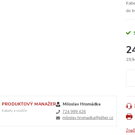
Kabe
do b
2
19,9
Měr
cena
PRODUKTOVÝ MANAŽER
Miloslav Hromádka
Kabely a vodiče
724 999 426
miloslav.hromadka@eliher.cz
Znač