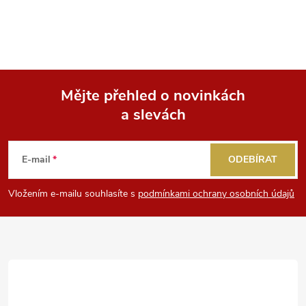
Mějte přehled o novinkách
a slevách
Z
á
E-mail
ODEBÍRAT
p
Vložením e-mailu souhlasíte s
podmínkami ochrany osobních údajů
a
t
í