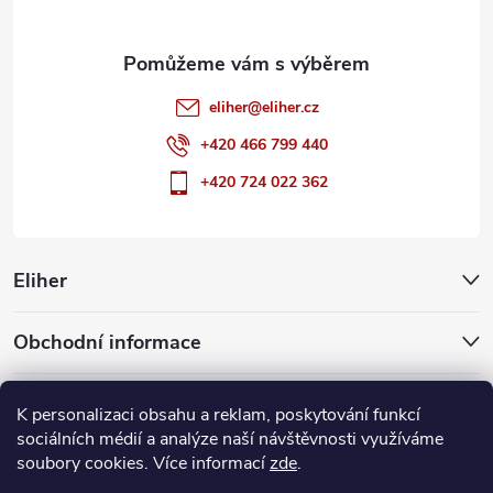
eliher
@
eliher.cz
+420 466 799 440
+420 724 022 362
Eliher
Obchodní informace
Partnerské weby
K personalizaci obsahu a reklam, poskytování funkcí
sociálních médií a analýze naší návštěvnosti využíváme
soubory cookies. Více informací
zde
.
Copyright 2026
Eliher
. Všechna práva vyhrazena.
Upravit nastavení