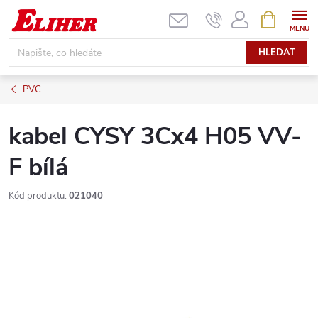
Přejít
NÁKUPNÍ
KOŠÍK
na
obsah
HLEDAT
PVC
kabel CYSY 3Cx4 H05 VV-
F bílá
Kód produktu:
021040