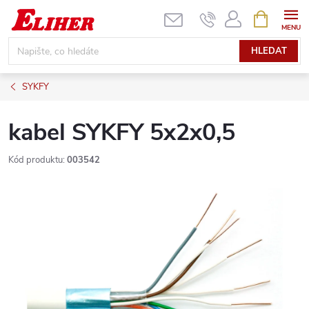
Přejít
NÁKUPNÍ
KOŠÍK
na
obsah
HLEDAT
SYKFY
kabel SYKFY 5x2x0,5
Kód produktu:
003542