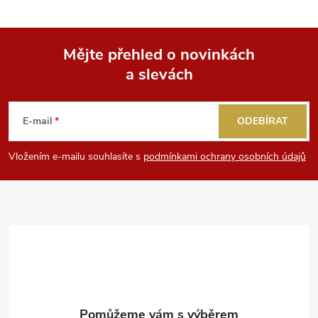
Mějte přehled o novinkách
a slevách
Z
á
E-mail
ODEBÍRAT
p
Vložením e-mailu souhlasíte s
podmínkami ochrany osobních údajů
a
t
í