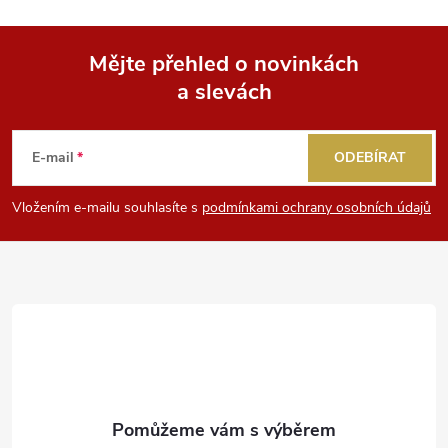
Mějte přehled o novinkách
a slevách
Z
á
E-mail
ODEBÍRAT
p
Vložením e-mailu souhlasíte s
podmínkami ochrany osobních údajů
a
t
í