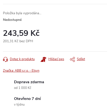
Položka byla vyprodána…
Nedostupné
243,59 Kč
201,31 Kč bez DPH
Měrná
cena:
Dotaz k produktu
Hlídací pes
Sdílet
Značka:
ABB s.r.o. - Elsyn
Doprava zdarma
od 1 000 Kč
Otevřeno 7 dní
v týdnu