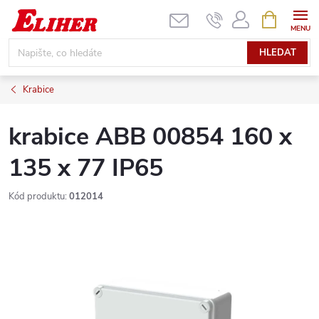
Přejít
NÁKUPNÍ
KOŠÍK
na
obsah
HLEDAT
Krabice
krabice ABB 00854 160 x
135 x 77 IP65
Kód produktu:
012014