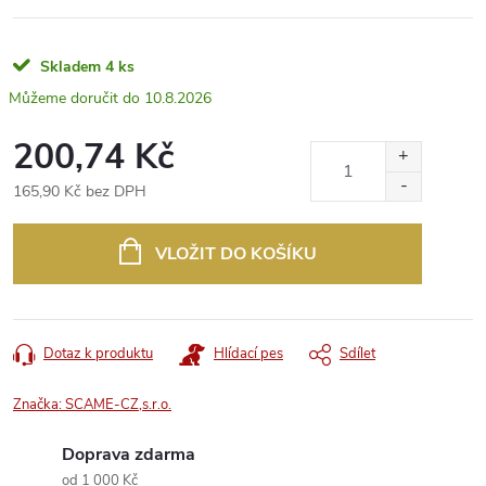
Skladem
4 ks
10.8.2026
200,74 Kč
165,90 Kč bez DPH
Měrná
cena:
VLOŽIT DO KOŠÍKU
Dotaz k produktu
Hlídací pes
Sdílet
Značka:
SCAME-CZ,s.r.o.
Doprava zdarma
od 1 000 Kč