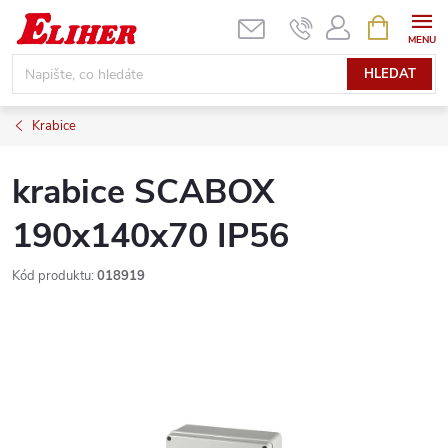
Přejít
NÁKUPNÍ
KOŠÍK
na
obsah
HLEDAT
Krabice
krabice SCABOX
190x140x70 IP56
Kód produktu:
018919