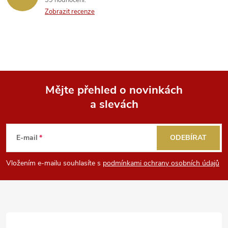
39 hodnocení
Zobrazit recenze
Mějte přehled o novinkách
a slevách
Z
á
E-mail
ODEBÍRAT
p
Vložením e-mailu souhlasíte s
podmínkami ochrany osobních údajů
a
t