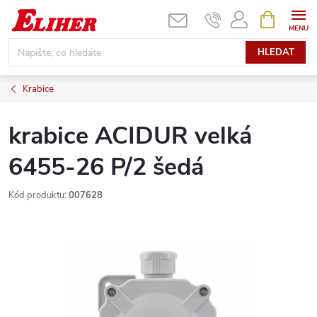
Přejít
NÁKUPNÍ
KOŠÍK
na
obsah
HLEDAT
Krabice
krabice ACIDUR velká
6455-26 P/2 šedá
Kód produktu:
007628