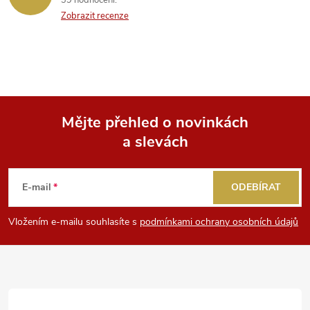
39 hodnocení
Zobrazit recenze
Mějte přehled o novinkách
a slevách
Z
á
E-mail
ODEBÍRAT
p
Vložením e-mailu souhlasíte s
podmínkami ochrany osobních údajů
a
t