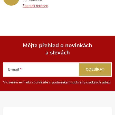
39 hodnocení
Zobrazit recenze
Mějte přehled o novinkách
a slevách
Z
á
E-mail
ODEBÍRAT
p
Vložením e-mailu souhlasíte s
podmínkami ochrany osobních údajů
a
t