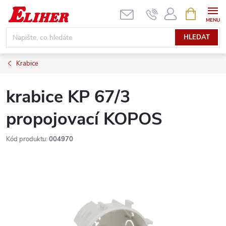
Přejít
NÁKUPNÍ
KOŠÍK
na
obsah
HLEDAT
Krabice
krabice KP 67/3
propojovací KOPOS
Kód produktu:
004970