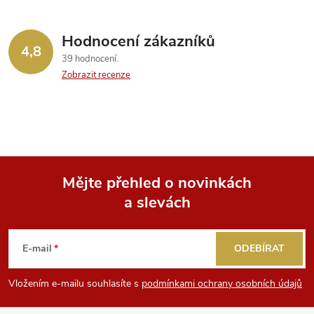
Hodnocení zákazníků
4,8
39 hodnocení
Zobrazit recenze
Mějte přehled o novinkách
a slevách
Z
á
E-mail
ODEBÍRAT
p
Vložením e-mailu souhlasíte s
podmínkami ochrany osobních údajů