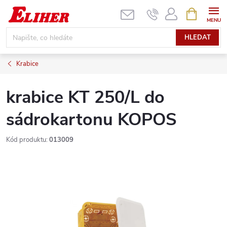
Přejít
NÁKUPNÍ
KOŠÍK
na
obsah
HLEDAT
Krabice
krabice KT 250/L do
sádrokartonu KOPOS
Kód produktu:
013009