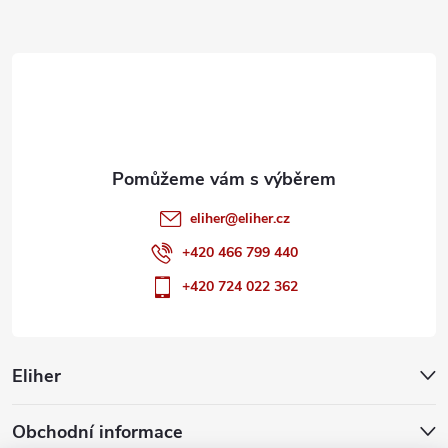
a
t
í
eliher
@
eliher.cz
+420 466 799 440
+420 724 022 362
Eliher
Obchodní informace