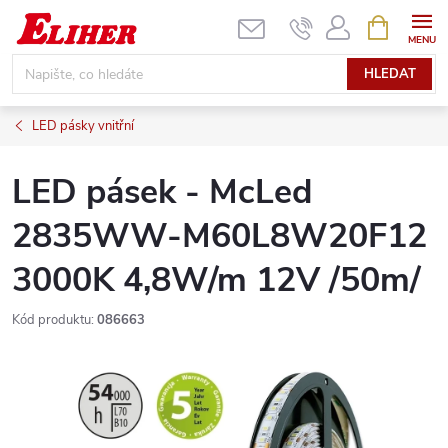
Přejít
NÁKUPNÍ
KOŠÍK
na
obsah
HLEDAT
LED pásky vnitřní
LED pásek - McLed
2835WW-M60L8W20F12
3000K 4,8W/m 12V /50m/
Kód produktu:
086663