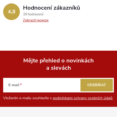
Hodnocení zákazníků
4,8
39 hodnocení
Zobrazit recenze
Mějte přehled o novinkách
a slevách
Z
á
E-mail
ODEBÍRAT
p
Vložením e-mailu souhlasíte s
podmínkami ochrany osobních údajů
a