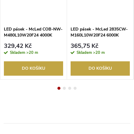
LED pásek - McLed COB-NW-
LED pásek - McLed 2835CW-
M480L10W20F24 4000K
M160L10W20F24 6000K
15W/m 24V /50m/
19,2W/m 24V /5m/
329,42 Kč
365,75 Kč
Skladem
>20 m
Skladem
>20 m
DO KOŠÍKU
DO KOŠÍKU