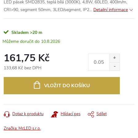
LED pásek SMD2835, teplá bílá (3000K), 4,8W, 60LED, 400lm/m,
CRI>90, segment 50mm, 3LED/segment, IP2...
Detailní informace
Skladem
>20 m
10.8.2026
161,75 Kč
133,68 Kč bez DPH
Měrná
cena:
VLOŽIT DO KOŠÍKU
Dotaz k produktu
Hlídací pes
Sdílet
Značka:
McLED s.r.o.