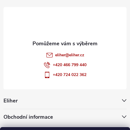
t
í
eliher
@
eliher.cz
+420 466 799 440
+420 724 022 362
Eliher
Obchodní informace