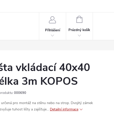
rdeaux
Kariéra
NÁKUPNÍ
KOŠÍK
Prázdný košík
Přihlášení
išta vkládací 40x40
élka 3m KOPOS
produktu:
000690
a určená pro montáž na stěnu nebo na strop. Dvojitý zámek
zvyšuje tuhost lišty a zajišťuje...
Detailní informace