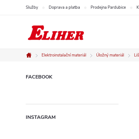
Přejít
Služby
Doprava a platba
Prodejna Pardubice
K
na
obsah
Elektroinstalační materiál
Úložný materiál
Li
Domů
P
FACEBOOK
o
s
INSTAGRAM
t