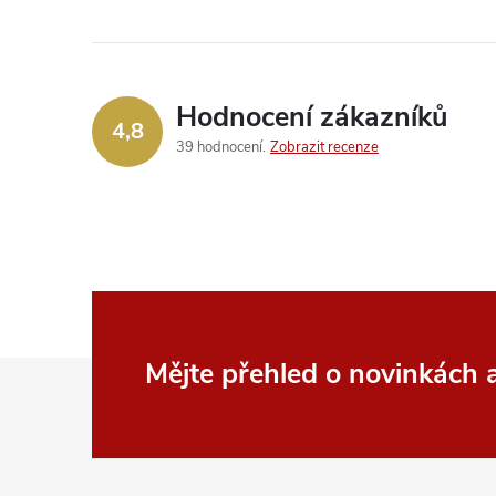
Hodnocení zákazníků
4,8
39 hodnocení
Zobrazit recenze
Z
Mějte přehled o novinkách
á
p