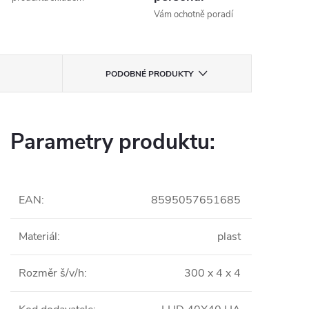
Vám ochotně poradí
PODOBNÉ PRODUKTY
Parametry produktu:
EAN
:
8595057651685
Materiál
:
plast
Rozměr š/v/h
:
300 x 4 x 4