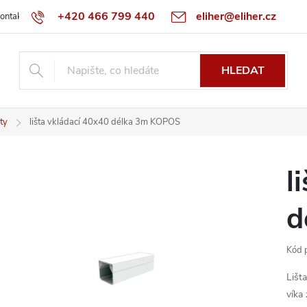
+420 466 799 440
eliher@eliher.cz
ontakt
Obchodní podmínky
Reklamační řád
Specialista na Bo
HLEDAT
šty
lišta vkládací 40x40 délka 3m KOPOS
l
d
Kód 
Lišt
víka 