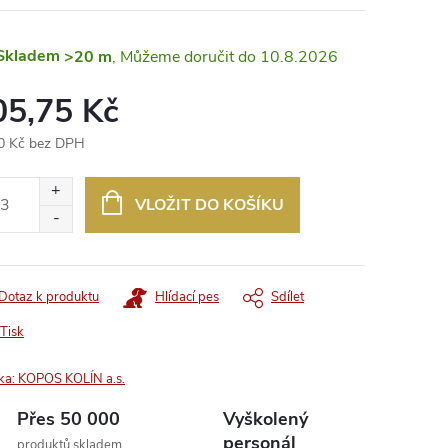
Skladem
>20 m
10.8.2026
05,75 Kč
0 Kč bez DPH
ná
:
VLOŽIT DO KOŠÍKU
Dotaz k produktu
Hlídací pes
Sdílet
Tisk
ka:
KOPOS KOLÍN a.s.
Přes 50 000
Vyškolený
personál
produktů skladem