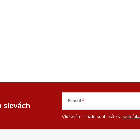
E-mail
a slevách
Vložením e-mailu souhlasíte s
podmínka