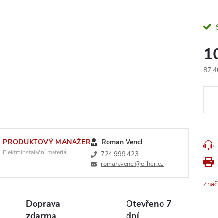
1
87,4
Měr
cena
PRODUKTOVÝ MANAŽER
Roman Vencl
Elektroinstalační materiál
724 999 423
roman.vencl@eliher.cz
Znač
Doprava
Otevřeno 7
zdarma
dní