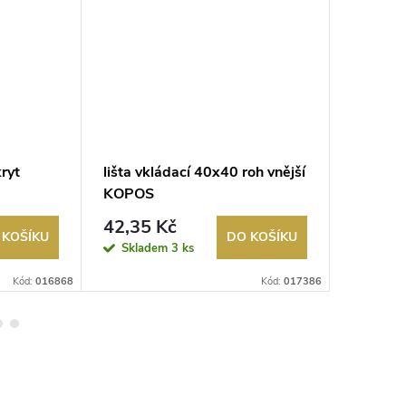
kryt
lišta vkládací 40x40 roh vnější
lišta vk
KOPOS
odbočn
42,35 Kč
20,29
 KOŠÍKU
DO KOŠÍKU
Skladem
3 ks
Sklad
Kód:
016868
Kód:
017386