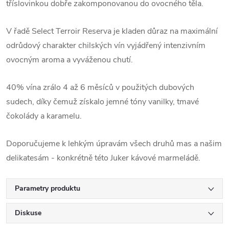
tříslovinkou dobře zakomponovanou do ovocného těla.
V řadě Select Terroir Reserva je kladen důraz na maximální
odrůdový charakter chilských vín vyjádřený intenzivním
ovocným aroma a vyváženou chutí.
40% vína zrálo 4 až 6 měsíců v použitých dubových
sudech, díky čemuž získalo jemné tóny vanilky, tmavé
čokolády a karamelu.
Doporučujeme k lehkým úpravám všech druhů mas a našim
delikatesám - konkrétně této Juker kávové marmeládě.
Parametry produktu
Diskuse