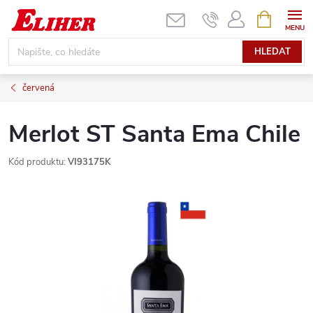
Přejít
NÁKUPNÍ
KOŠÍK
na
obsah
HLEDAT
červená
Merlot ST Santa Ema Chile
Kód produktu:
VI93175K