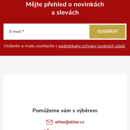
Mějte přehled o novinkách
a slevách
Z
á
E-mail
ODEBÍRAT
p
Vložením e-mailu souhlasíte s
podmínkami ochrany osobních údajů
a
t
í
eliher
@
eliher.cz