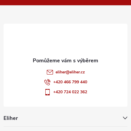
a
t
í
eliher
@
eliher.cz
+420 466 799 440
+420 724 022 362
Eliher