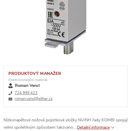
PRODUKTOVÝ MANAŽER
Elektroinstalační materiál
Roman Vencl
724 999 423
roman.vencl@eliher.cz
Nízkonapěťové nožové pojistkové vložky NV/NH řady KOMBI spojují
velmi spolehlivým způsobem takzvano...
Detailní informace