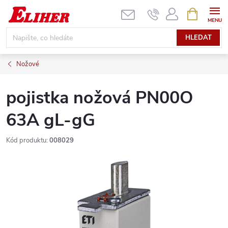
Přejít
NÁKUPNÍ
KOŠÍK
na
obsah
HLEDAT
Nožové
pojistka nožová PN00O
63A gL-gG
Kód produktu:
008029