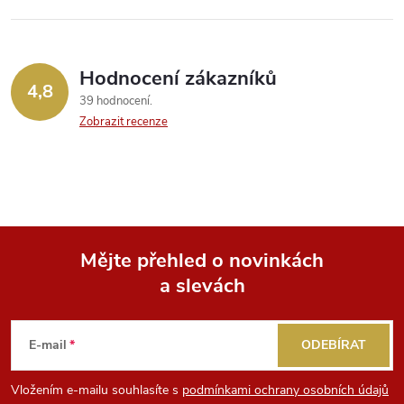
Hodnocení zákazníků
4,8
39 hodnocení
Zobrazit recenze
Mějte přehled o novinkách
a slevách
Z
á
E-mail
ODEBÍRAT
p
Vložením e-mailu souhlasíte s
podmínkami ochrany osobních údajů