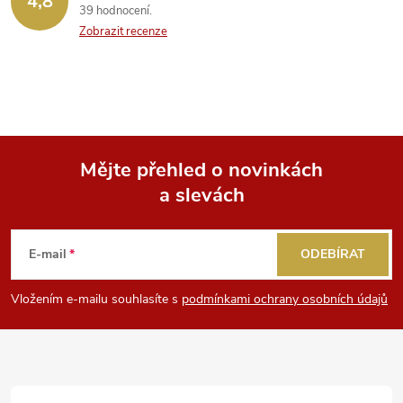
4,8
39 hodnocení
Zobrazit recenze
Mějte přehled o novinkách
a slevách
Z
á
E-mail
ODEBÍRAT
p
Vložením e-mailu souhlasíte s
podmínkami ochrany osobních údajů
a
t