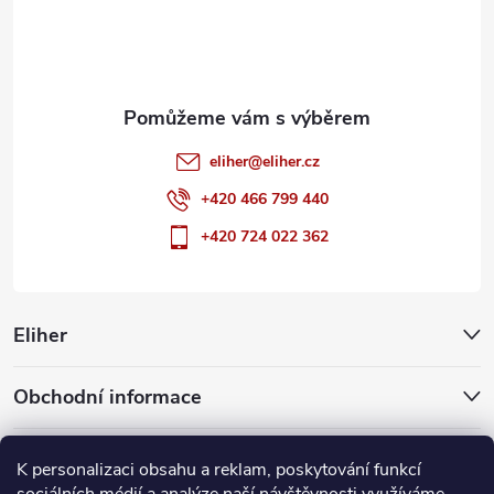
í
eliher
@
eliher.cz
+420 466 799 440
+420 724 022 362
Eliher
Obchodní informace
Partnerské weby
K personalizaci obsahu a reklam, poskytování funkcí