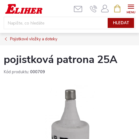
Přejít
NÁKUPNÍ
KOŠÍK
na
obsah
HLEDAT
Pojistkové vložky a doteky
pojistková patrona 25A
Kód produktu:
000709