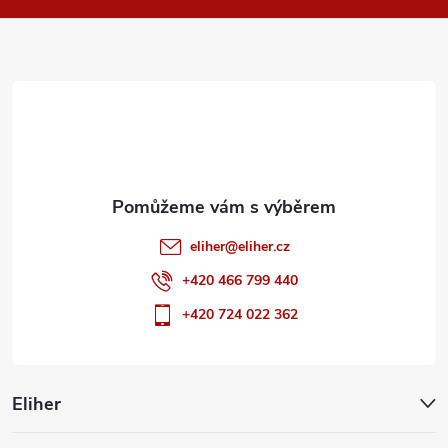
a
t
í
eliher
@
eliher.cz
+420 466 799 440
+420 724 022 362
Eliher