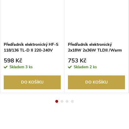
Předřadník elektronický HF-S
Předřadník elektronický
118/136 TL-D II 220-240V
2x18W 2x36W TLDII /Warm
PHILIPS
Start/ HF-S PHILIPS
598 Kč
753 Kč
Skladem
3 ks
Skladem
2 ks
DO KOŠÍKU
DO KOŠÍKU