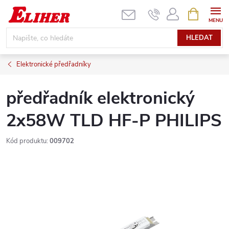
Přejít
NÁKUPNÍ
KOŠÍK
na
obsah
HLEDAT
Elektronické předřadníky
předřadník elektronický
2x58W TLD HF-P PHILIPS
Kód produktu:
009702