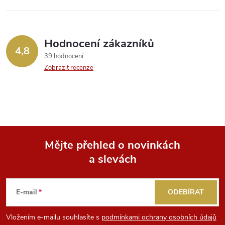
Hodnocení zákazníků
4,8
39 hodnocení
Zobrazit recenze
Mějte přehled o novinkách
a slevách
Z
á
E-mail
ODEBÍRAT
p
Vložením e-mailu souhlasíte s
podmínkami ochrany osobních údajů