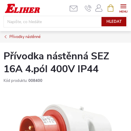
Přejít
NÁKUPNÍ
KOŠÍK
na
obsah
HLEDAT
Přívodky nástěnné
Přívodka nástěnná SEZ
16A 4.pól 400V IP44
Kód produktu:
008400