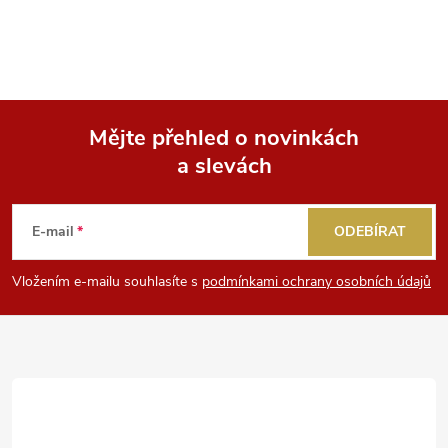
Mějte přehled o novinkách
a slevách
Z
á
E-mail
ODEBÍRAT
p
Vložením e-mailu souhlasíte s
podmínkami ochrany osobních údajů
a
t
í