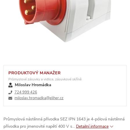
PRODUKTOVÝ MANAŽER
Průmyslové zásuvky a vidlice, zásuvkové skříně
Miloslav Hromádka
724 999 426
miloslav.hromadka@eliher.cz
Průmyslová nástěnná přívodka SEZ IPN 1643 je 4-pólová nástěnná
přívodka pro jmenovité napětí 400 V s...
Detailní informace