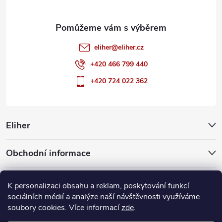
eliher
@
eliher.cz
+420 466 799 440
+420 724 022 362
Eliher
Obchodní informace
Partnerské weby
K personalizaci obsahu a reklam, poskytování funkcí
sociálních médií a analýze naší návštěvnosti využíváme
soubory cookies. Více informací
zde
.
Copyright 2026
Eliher
. Všechna práva vyhrazena.
Upravit nastavení