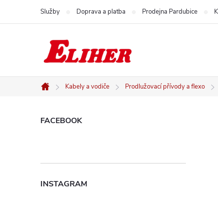
Přejít
Služby
Doprava a platba
Prodejna Pardubice
K
na
obsah
Kabely a vodiče
Prodlužovací přívody a flexo
Domů
P
FACEBOOK
o
s
INSTAGRAM
t