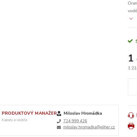
Oran
vodi
1
1 21
Měr
cena
PRODUKTOVÝ MANAŽER
Miloslav Hromádka
Kabely a vodiče
724 999 426
miloslav.hromadka@eliher.cz