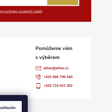
mi ochrany osobních údajů
eliher
@
eliher.cz
+420 466 799 440
+420 724 022 362
ouhlasím