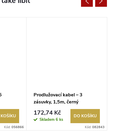
5
Prodlužovací kabel – 3
Prodluž
zásuvky, 1,5m, černý
vypínač
bílý
172,74 Kč
269,9
 KOŠÍKU
DO KOŠÍKU
Skladem
6 ks
Sklad
Kód:
056866
Kód:
082843