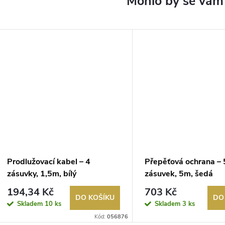
Prodlužovací kabel – 4
Přepěťová ochrana – 
zásuvky, 1,5m, bílý
zásuvek, 5m, šedá
194,34 Kč
703 Kč
DO KOŠÍKU
DO
Skladem
10 ks
Skladem
3 ks
Kód:
056876