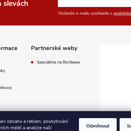
a slevách
Vložením e-mailu souhlasíte s
podmínka
ormace
Partnerské weby
Specialista na Bordeaux
nky
mlouvy
zaci obsahu a reklam, poskytování
Odmítnout
S
lních médií a analýze naší