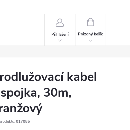
rdeaux
Kariéra
NÁKUPNÍ
KOŠÍK
Prázdný košík
Přihlášení
rodlužovací kabel
 spojka, 30m,
ranžový
produktu:
017085