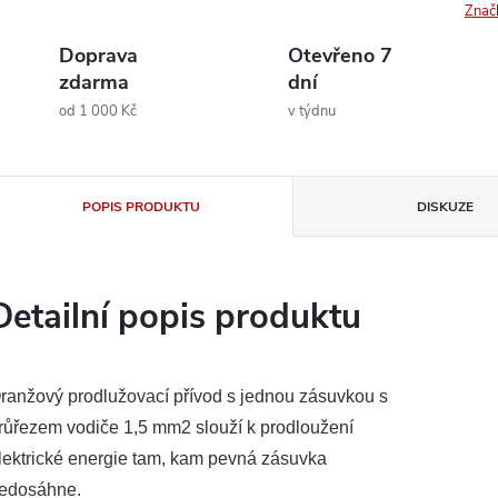
Znač
Doprava
Otevřeno 7
zdarma
dní
od 1 000 Kč
v týdnu
POPIS PRODUKTU
DISKUZE
Detailní popis produktu
ranžový prodlužovací přívod s jednou zásuvkou s
růřezem vodiče 1,5 mm2 slouží k prodloužení
lektrické energie tam, kam pevná zásuvka
edosáhne.