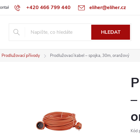
+420 466 799 440
eliher@eliher.cz
ontakt
Obchodní podmínky
Reklamační řád
Specialista na Bo
HLEDAT
Prodlužovací přívody
Prodlužovací kabel – spojka, 30m, oranžový
P
–
o
Kód 