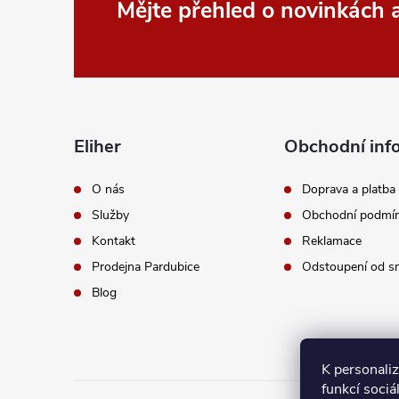
Z
Mějte přehled o novinkách
á
p
a
Eliher
Obchodní inf
t
O nás
Doprava a platba
Služby
Obchodní podmí
í
Kontakt
Reklamace
Prodejna Pardubice
Odstoupení od s
Blog
K personali
funkcí sociá