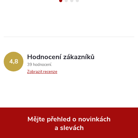
Hodnocení zákazníků
4,8
39 hodnocení
Zobrazit recenze
Mějte přehled o novinkách
a slevách
Z