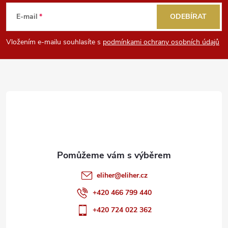
á
E-mail
ODEBÍRAT
p
Vložením e-mailu souhlasíte s
podmínkami ochrany osobních údajů
a
t
í
eliher
@
eliher.cz
+420 466 799 440
+420 724 022 362