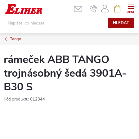
Přejít
NÁKUPNÍ
KOŠÍK
na
obsah
HLEDAT
Tango
rámeček ABB TANGO
trojnásobný šedá 3901A-
B30 S
Kód produktu:
012344