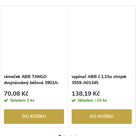
rámeček ABB TANGO
vypínač ABB č.1,1So strojek
dvojnásobný béžová 3901A-
3559-A01345
B20 D
70,08 Kč
138,19 Kč
Skladem
2 ks
Skladem
>20 ks
DO KOŠÍKU
DO KOŠÍKU