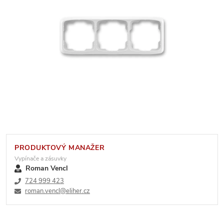
PRODUKTOVÝ MANAŽER
Vypínače a zásuvky
Roman Vencl
724 999 423
roman.vencl@eliher.cz