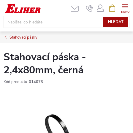
Přejít
NÁKUPNÍ
KOŠÍK
na
obsah
HLEDAT
Stahovací pásky
Stahovací páska -
2,4x80mm, černá
Kód produktu:
014073