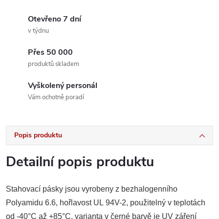
Otevřeno 7 dní
v týdnu
Přes 50 000
produktů skladem
Vyškolený personál
Vám ochotně poradí
Popis produktu
Detailní popis produktu
Stahovací pásky jsou vyrobeny
z
bezhalogenního
Polyamidu 6.6, hořlavost
UL
94V-2, použitelný
v
teplotách
od
-40°C
až
+85°C, varianta
v
černé barvě
je
UV záření