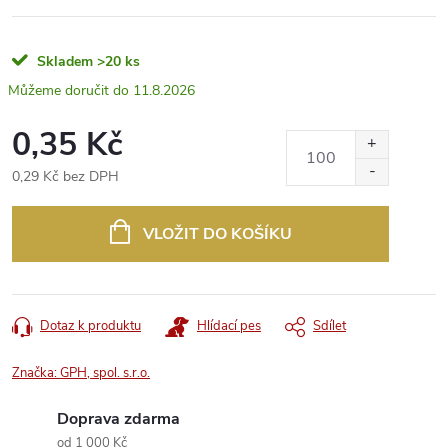
Skladem
>20 ks
11.8.2026
0,35 Kč
0,29 Kč bez DPH
Měrná
cena:
VLOŽIT DO KOŠÍKU
Dotaz k produktu
Hlídací pes
Sdílet
Značka:
GPH, spol. s.r.o.
Doprava zdarma
od 1 000 Kč