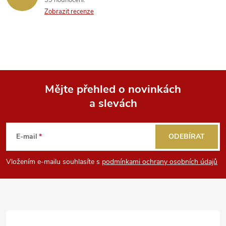
39 hodnocení
Zobrazit recenze
Mějte přehled o novinkách
a slevách
Z
á
E-mail
ODEBÍRAT
p
Vložením e-mailu souhlasíte s
podmínkami ochrany osobních údajů
a
t