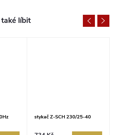
50Hz
stykač Z-SCH 230/25-40
stykač 