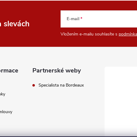
E-mail
a slevách
Vložením e-mailu souhlasíte s
podmínka
ormace
Partnerské weby
Specialista na Bordeaux
nky
mlouvy