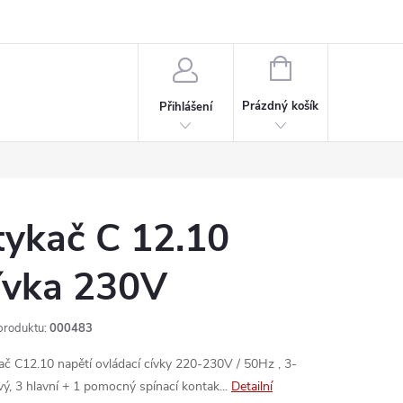
rdeaux
Kariéra
NÁKUPNÍ
KOŠÍK
Prázdný košík
Přihlášení
tykač C 12.10
ívka 230V
produktu:
000483
ač C12.10 napětí ovládací cívky 220-230V / 50Hz , 3-
vý, 3 hlavní + 1 pomocný spínací kontak...
Detailní