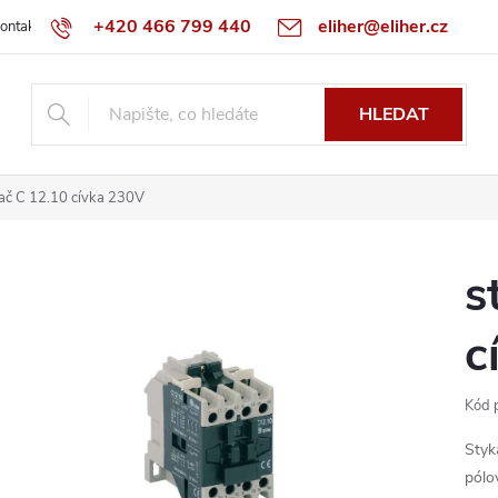
+420 466 799 440
eliher@eliher.cz
ontakt
Obchodní podmínky
Reklamační řád
Specialista na Bo
HLEDAT
ač C 12.10 cívka 230V
s
c
Kód 
Styk
pólo