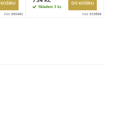
734 Kč
1 032
 KOŠÍKU
DO KOŠÍKU
Skladem
3 ks
Sklad
Kód:
000481
Kód:
033899