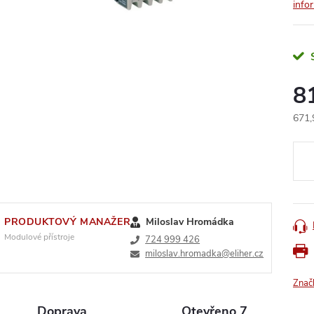
info
8
671,
Měr
cena
PRODUKTOVÝ MANAŽER
Miloslav Hromádka
Modulové přístroje
724 999 426
miloslav.hromadka@eliher.cz
Znač
Doprava
Otevřeno 7