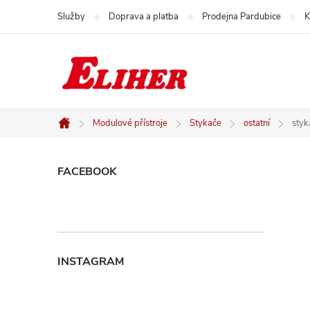
Přejít
Služby
Doprava a platba
Prodejna Pardubice
K
na
obsah
Modulové přístroje
Stykače
ostatní
styk
Domů
P
FACEBOOK
o
s
INSTAGRAM
t