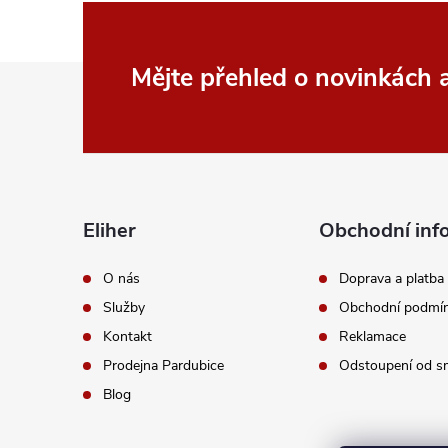
Z
Mějte přehled o novinkách
á
p
a
Eliher
Obchodní inf
t
O nás
Doprava a platba
Služby
Obchodní podmí
í
Kontakt
Reklamace
Prodejna Pardubice
Odstoupení od s
Blog