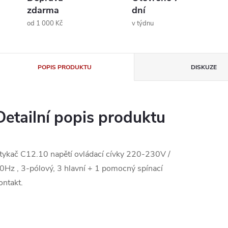
zdarma
dní
od 1 000 Kč
v týdnu
POPIS PRODUKTU
DISKUZE
Detailní popis produktu
tykač C12.10 napětí ovládací cívky 220-230V /
0Hz , 3-pólový, 3 hlavní + 1 pomocný spínací
ontakt.