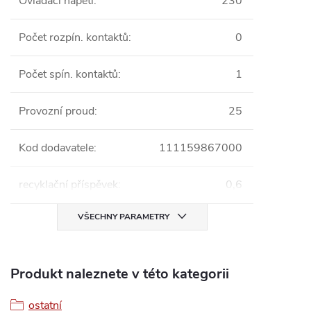
Ovládací napětí
:
230
Počet rozpín. kontaktů
:
0
Počet spín. kontaktů
:
1
Provozní proud
:
25
Kod dodavatele
:
111159867000
recyklační příspěvek
:
0,6
VŠECHNY PARAMETRY
Produkt naleznete v této kategorii
ostatní