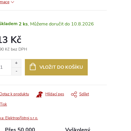
rmace
Skladem
2 ks
10.8.2026
13 Kč
90 Kč bez DPH
ná
:
VLOŽIT DO KOŠÍKU
Dotaz k produktu
Hlídací pes
Sdílet
Tisk
ka:
Elektropřístroj s.r.o.
Přes 50 000
Vyškolený