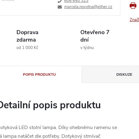
606 640 323
marcela.novotna@eliher.cz
Znač
Doprava
Otevřeno 7
zdarma
dní
od 1 000 Kč
v týdnu
POPIS PRODUKTU
DISKUZE
Detailní popis produktu
otyková LED stolní lampa. Díky ohebnému ramenu se
á lampa natáčet dle potřeby. Dotykový stmívač