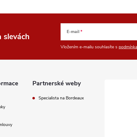
E-mail
a slevách
Vložením e-mailu souhlasíte s
podmínka
ormace
Partnerské weby
Specialista na Bordeaux
nky
mlouvy