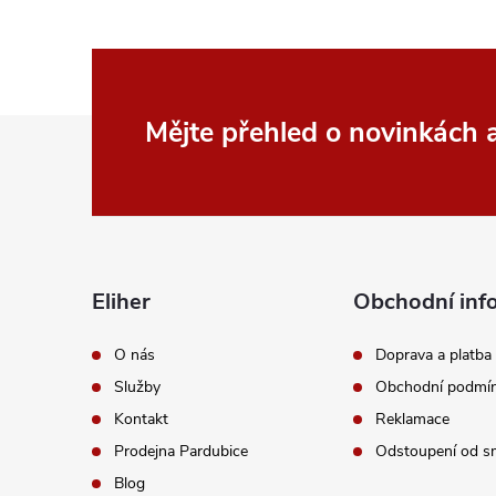
Z
Mějte přehled o novinkách
á
p
a
Eliher
Obchodní inf
t
O nás
Doprava a platba
Služby
Obchodní podmí
í
Kontakt
Reklamace
Prodejna Pardubice
Odstoupení od s
Blog