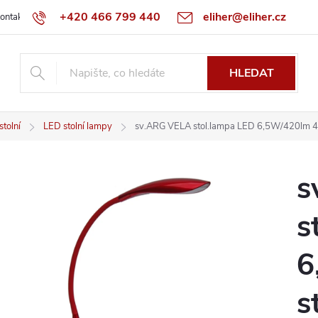
+420 466 799 440
eliher@eliher.cz
ontakt
Obchodní podmínky
Reklamační řád
Specialista na Bo
HLEDAT
tolní
LED stolní lampy
sv.ARG VELA stol.lampa LED 6,5W/420lm 4
s
s
6
s