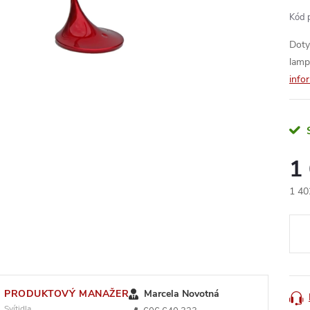
Kód 
Doty
lamp
info
1
1 40
Měr
cena
PRODUKTOVÝ MANAŽER
Marcela Novotná
Svítidla