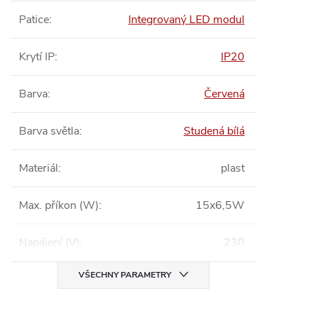
Patice
:
Integrovaný LED modul
Krytí IP
:
IP20
Barva
:
Červená
Barva světla
:
Studená bílá
Materiál
:
plast
Max. příkon (W)
:
15x6,5W
Napájení (V)
:
230
VŠECHNY PARAMETRY