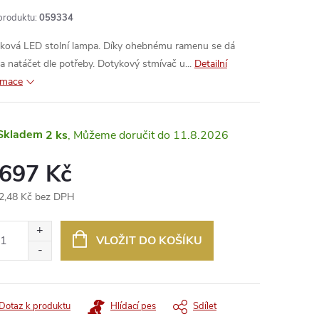
produktu:
059334
ková LED stolní lampa. Díky ohebnému ramenu se dá
a natáčet dle potřeby. Dotykový stmívač u...
Detailní
rmace
Skladem
2 ks
11.8.2026
 697 Kč
2,48 Kč bez DPH
ná
:
VLOŽIT DO KOŠÍKU
Dotaz k produktu
Hlídací pes
Sdílet