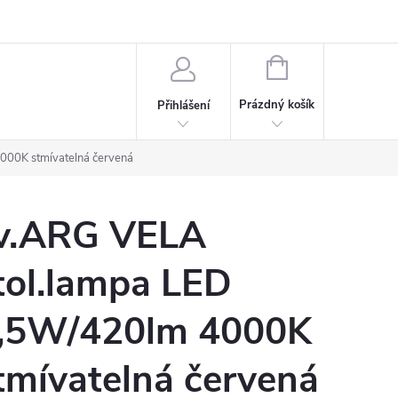
rdeaux
Kariéra
NÁKUPNÍ
KOŠÍK
Prázdný košík
Přihlášení
000K stmívatelná červená
v.ARG VELA
tol.lampa LED
,5W/420lm 4000K
tmívatelná červená