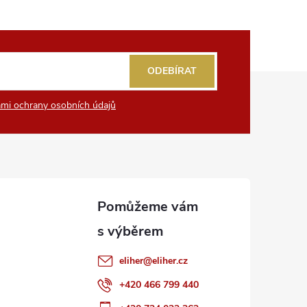
ODEBÍRAT
mi ochrany osobních údajů
eliher
@
eliher.cz
+420 466 799 440