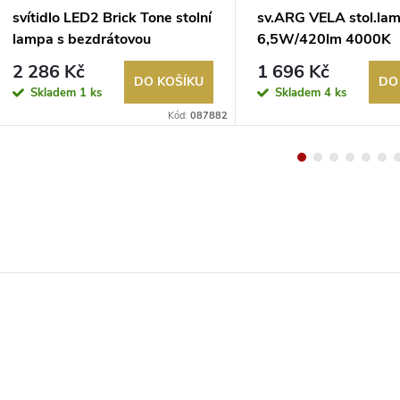
svítidlo LED2 Brick Tone stolní
sv.ARG VELA stol.la
lampa s bezdrátovou
6,5W/420lm 4000K
nabíječkou a reproduktorem
stmívatelná stříbrná
2 286 Kč
1 696 Kč
DO KOŠÍKU
DO
Skladem
1 ks
Skladem
4 ks
Kód:
087882