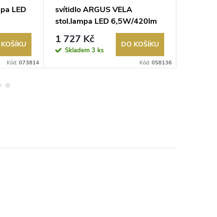
mpa LED
svítidlo ARGUS VELA
svítid
stol.lampa LED 6,5W/420lm
stolní l
4000K stmívatelná bílá
1 727 Kč
2 415
 KOŠÍKU
DO KOŠÍKU
Skladem
3 ks
Sklad
Kód:
073814
Kód:
058136