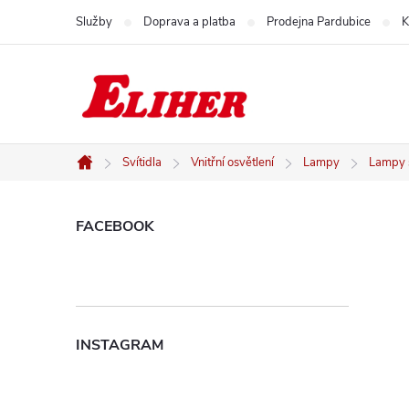
Přejít
Služby
Doprava a platba
Prodejna Pardubice
K
na
obsah
Svítidla
Vnitřní osvětlení
Lampy
Lampy s
Domů
P
FACEBOOK
o
s
INSTAGRAM
t