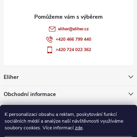
eliher
@
eliher.cz
+420 466 799 440
+420 724 022 362
Eliher
Obchodní informace
Partnerské weby
K personalizaci obsahu a reklam, poskytování funkcí
sociálních médií a analýze naší návštěvnosti využíváme
soubory cookies. Více informací
zde
.
Copyright 2026
Eliher
. Všechna práva vyhrazena.
Upravit nastavení