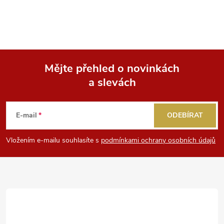
Mějte přehled o novinkách
a slevách
Z
á
E-mail
ODEBÍRAT
p
Vložením e-mailu souhlasíte s
podmínkami ochrany osobních údajů
a
t
í