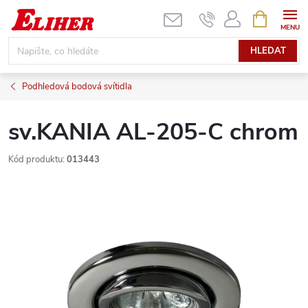
Přejít
NÁKUPNÍ
KOŠÍK
na
obsah
HLEDAT
Podhledová bodová svítidla
sv.KANIA AL-205-C chrom
Kód produktu:
013443