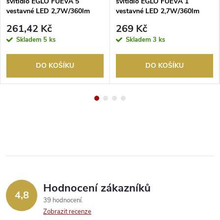
svítidlo EGLO FUEVA 5
svítidlo EGLO FUEVA 1
vestavné LED 2,7W/360lm
vestavné LED 2,7W/360lm
4000K kruh 86 černá
4000K čtverec 85 bílý rámeček
261,42 Kč
269 Kč
Skladem
5 ks
Skladem
3 ks
DO KOŠÍKU
DO KOŠÍKU
Hodnocení zákazníků
4,8
39 hodnocení
Zobrazit recenze