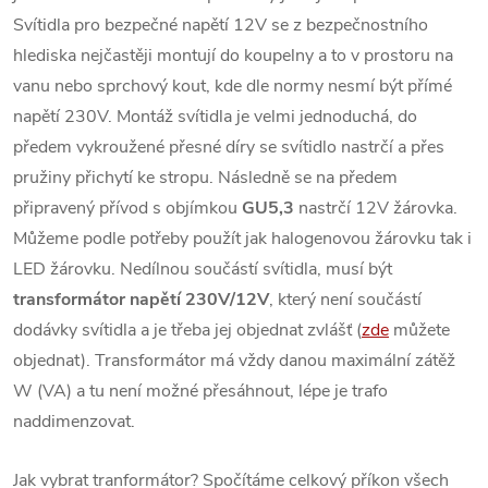
Svítidla pro bezpečné napětí 12V se z bezpečnostního
hlediska nejčastěji montují do koupelny a to v prostoru na
vanu nebo sprchový kout, kde dle normy nesmí být přímé
napětí 230V. Montáž svítidla je velmi jednoduchá, do
předem vykroužené přesné díry se svítidlo nastrčí a přes
pružiny přichytí ke stropu. Následně se na předem
připravený přívod s objímkou
GU5,3
nastrčí 12V žárovka.
Můžeme podle potřeby použít jak halogenovou žárovku tak i
LED žárovku. Nedílnou součástí svítidla, musí být
transformátor napětí 230V/12V
, který není součástí
dodávky svítidla a je třeba jej objednat zvlášť (
zde
můžete
objednat). Transformátor má vždy danou maximální zátěž
W (VA) a tu není možné přesáhnout, lépe je trafo
naddimenzovat.
Jak vybrat tranformátor? Spočítáme celkový příkon všech