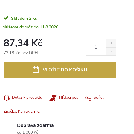
Skladem
2 ks
11.8.2026
87,34 Kč
72,18 Kč bez DPH
Měrná
cena:
VLOŽIT DO KOŠÍKU
Dotaz k produktu
Hlídací pes
Sdílet
Značka:
Kanlux s. r. o.
Doprava zdarma
od 1 000 Kč