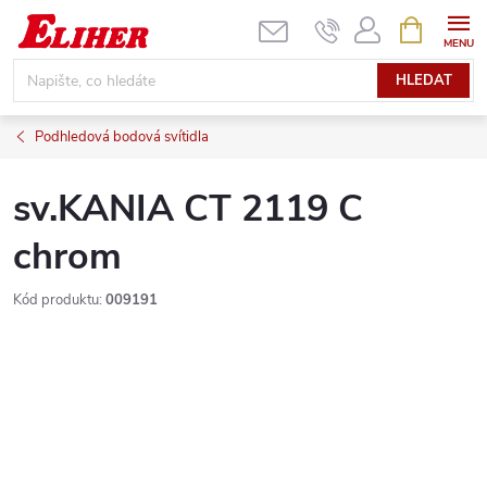
Přejít
NÁKUPNÍ
KOŠÍK
na
obsah
HLEDAT
Podhledová bodová svítidla
sv.KANIA CT 2119 C
chrom
Kód produktu:
009191