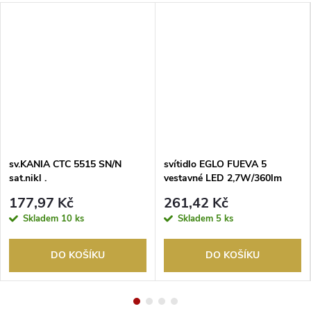
sv.KANIA CTC 5515 SN/N
svítidlo EGLO FUEVA 5
sat.nikl .
vestavné LED 2,7W/360lm
4000K kruh 86 černá
177,97 Kč
261,42 Kč
Skladem
10 ks
Skladem
5 ks
DO KOŠÍKU
DO KOŠÍKU