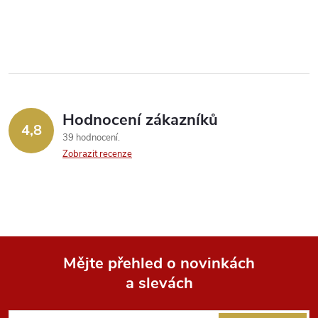
Hodnocení zákazníků
4,8
39 hodnocení
Zobrazit recenze
Mějte přehled o novinkách
a slevách
Z