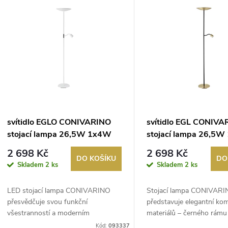
e
ý
n
p
p
s
r
p
svítidlo EGLO CONIVARINO
svítidlo EGL CONIVA
o
stojací lampa 26,5W 1x4W
stojací lampa 26,5
r
3150lm 2700K bílá, zlatá
3150lm 2700K kartá
2 698 Kč
2 698 Kč
d
mosaz/černá
DO KOŠÍKU
DO
Skladem
2 ks
Skladem
2 ks
o
u
LED stojací lampa CONIVARINO
Stojací lampa CONIVARI
d
přesvědčuje svou funkční
představuje elegantní ko
k
všestranností a moderním
materiálů – černého rámu
designem. Hlavní svě...
kart...
Kód:
093337