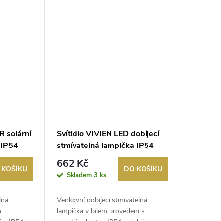
R solární
Svítidlo VIVIEN LED dobíjecí
 IP54
stmívatelná lampička IP54
bílá
662 Kč
 KOŠÍKU
DO KOŠÍKU
Skladem
3 ks
lná
Venkovní dobíjecí stmívatelná
m
lampička v bílém provedení s