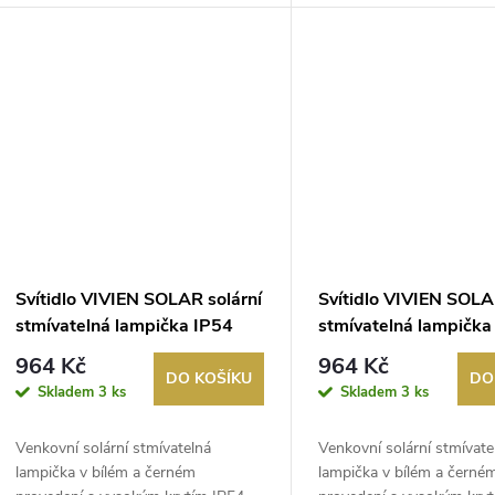
u
t
k
ů
t
ů
Svítidlo VIVIEN SOLAR solární
Svítidlo VIVIEN SOLA
stmívatelná lampička IP54
stmívatelná lampička
bilá
černá
964 Kč
964 Kč
DO KOŠÍKU
DO
Skladem
3 ks
Skladem
3 ks
Venkovní solární stmívatelná
Venkovní solární stmívate
lampička v bílém a černém
lampička v bílém a černé