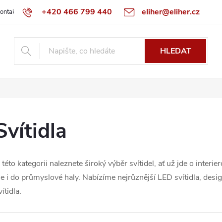
+420 466 799 440
eliher@eliher.cz
ontakt
Obchodní podmínky
Reklamační řád
Specialista na Bo
HLEDAT
Svítidla
 této kategorii naleznete široký výběr svítidel, ať už jde o interier
le i do průmyslové haly. Nabízíme nejrůznější LED svítidla, desi
vítidla.