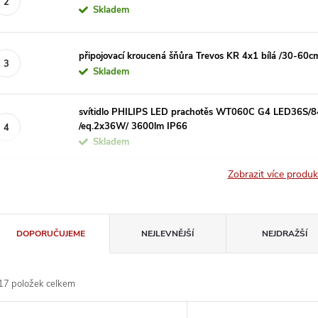
Skladem
připojovací kroucená šňůra Trevos KR 4x1 bílá /30-60c
Skladem
svítidlo PHILIPS LED prachotěs WT060C G4 LED36S/
/eq.2x36W/ 3600lm IP66
Skladem
Zobrazit více produ
Ř
DOPORUČUJEME
NEJLEVNĚJŠÍ
NEJDRAŽŠÍ
a
17
položek celkem
z
V