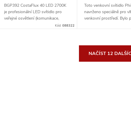
BGP392 CostaFlux 40 LED 2700K
Toto venkovní svítidlo Phil
je profesionální LED svítidlo pro
navrženo speciálně pro v
veřejné osvětlení (komunikace,
venkovní prostředí. Bylo
obyt...
př...
Kód:
088322
O
NAČÍST 12 DALŠÍ
v
á
d
a
c