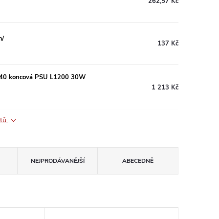
262,57 Kč
m/
137 Kč
840 koncová PSU L1200 30W
1 213 Kč
ktů
NEJPRODÁVANĚJŠÍ
ABECEDNĚ