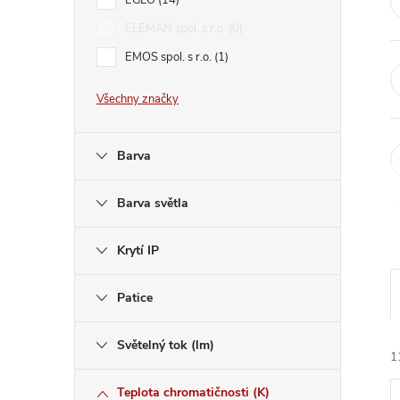
l
EGLO
14
ELEMAN spol. s r.o.
0
EMOS spol. s r.o.
1
Všechny značky
Barva
Barva světla
Krytí IP
Patice
Světelný tok (lm)
1
Teplota chromatičnosti (K)