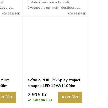
tí,
instalací, vysokou odolností,
žbou. Je...
životností a minimální údržbou. Je...
Kód:
092380K
Kód:
092379K
erSlim
svítidlo PHILIPS Splay stojací
00lm
sloupek LED 12W/1100lm
tch bílá
2700K IP44 antracit
2 915 Kč
 KOŠÍKU
DO KOŠÍKU
Skladem
1 ks