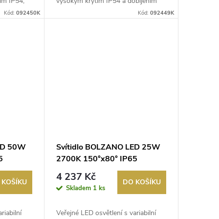
ím IP54,
vysokým krytím IP54 a dobíjením
přes USB-...
Kód:
092450K
Kód:
092449K
LED 50W
Svítidlo BOLZANO LED 25W
5
2700K 150°x80° IP65
4 237 Kč
 KOŠÍKU
DO KOŠÍKU
Skladem
1 ks
riabilní
Veřejné LED osvětlení s variabilní