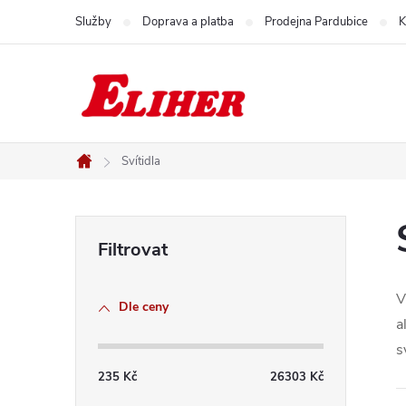
Přejít
Služby
Doprava a platba
Prodejna Pardubice
K
na
obsah
Svítidla
Domů
P
o
V
Dle ceny
s
a
s
t
235
Kč
26303
Kč