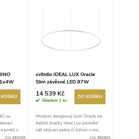
RINO
svítidlo IDEAL LUX Oracle
W 1x4W
Slim závěsné LED 87W
čovaná
4960lm 2700K bílé
14 539 Kč
 KOŠÍKU
DO KOŠÍKU
Skladem
1 ks
NO se
Moderní designový lustr Oracle od
mbinací
italské značky Ideal Lux promění
 a prvků z
váš obývací pokoj či ložnici v mo...
Kód:
093336
Kód:
092603