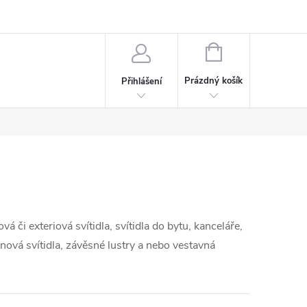
rdeaux
Kariéra
NÁKUPNÍ
KOŠÍK
Prázdný košík
Přihlášení
ová či exteriová svítidla, svítidla do bytu, kanceláře,
gnová svítidla, závěsné lustry a nebo vestavná