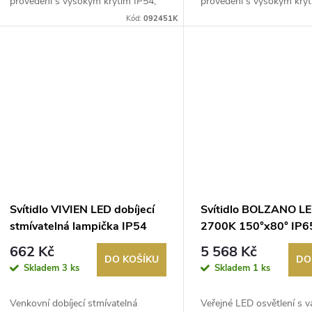
provedení s vysokým krytím IP54,
provedení s vysokým kryt
autonomií 4h...
autonomií 4h...
Kód:
092451K
Svítidlo VIVIEN LED dobíjecí
Svítidlo BOLZANO 
stmívatelná lampička IP54
2700K 150°x80° IP6
černá
662 Kč
5 568 Kč
DO KOŠÍKU
DO
Skladem
3 ks
Skladem
1 ks
Venkovní dobíjecí stmívatelná
Veřejné LED osvětlení s va