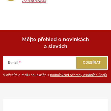
Zobrazit recenze
Mějte přehled o novinkách
a slevách
Z
á
E-mail
ODEBÍRAT
p
Vložením e-mailu souhlasíte s
podmínkami ochrany osobních údajů
a
t