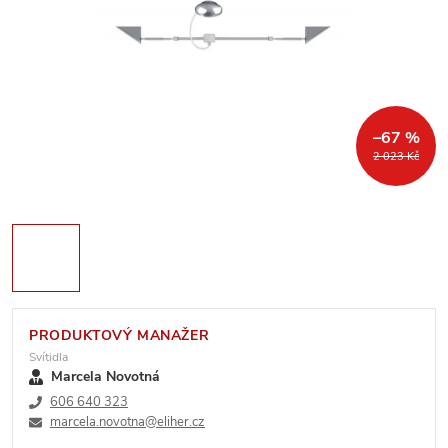
–67 %
2 023 Kč
PRODUKTOVÝ MANAŽER
Svítidla
Marcela Novotná
606 640 323
marcela.novotna@eliher.cz