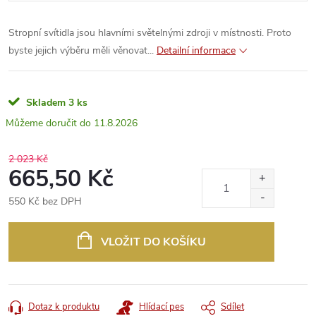
Stropní svítidla jsou hlavními světelnými zdroji v místnosti. Proto
byste jejich výběru měli věnovat...
Detailní informace
Skladem
3 ks
11.8.2026
2 023 Kč
665,50 Kč
550 Kč bez DPH
Měrná
cena:
VLOŽIT DO KOŠÍKU
Dotaz k produktu
Hlídací pes
Sdílet