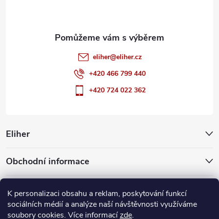
í
eliher
@
eliher.cz
+420 466 799 440
+420 724 022 362
Eliher
Obchodní informace
Partnerské weby
K personalizaci obsahu a reklam, poskytování funkcí
sociálních médií a analýze naší návštěvnosti využíváme
soubory cookies. Více informací
zde
.