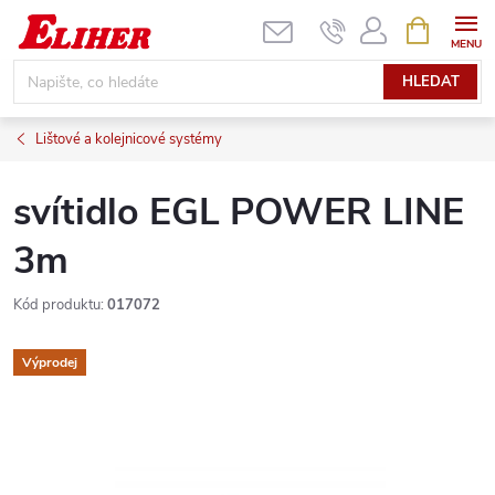
Přejít
NÁKUPNÍ
KOŠÍK
na
obsah
HLEDAT
Lištové a kolejnicové systémy
svítidlo EGL POWER LINE
3m
Kód produktu:
017072
Výprodej