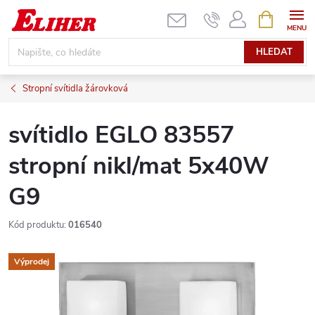
Přejít
NÁKUPNÍ
KOŠÍK
na
obsah
HLEDAT
Stropní svítidla žárovková
svítidlo EGLO 83557
stropní nikl/mat 5x40W
G9
Kód produktu:
016540
Výprodej