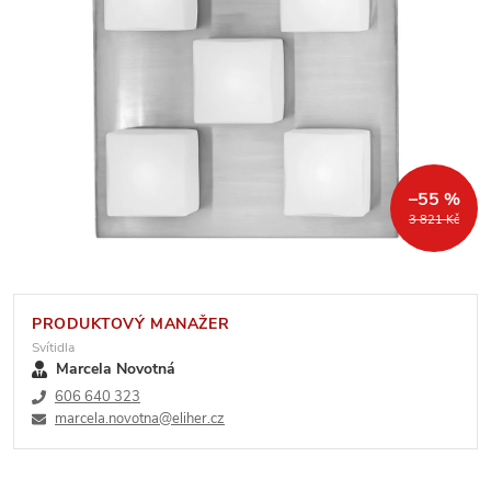
–55 %
3 821 Kč
PRODUKTOVÝ MANAŽER
Svítidla
Marcela Novotná
606 640 323
marcela.novotna@eliher.cz