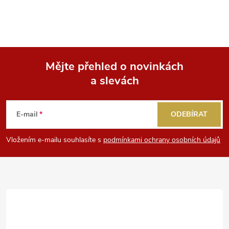
Mějte přehled o novinkách
a slevách
Z
á
E-mail
ODEBÍRAT
p
Vložením e-mailu souhlasíte s
podmínkami ochrany osobních údajů
a
t
í