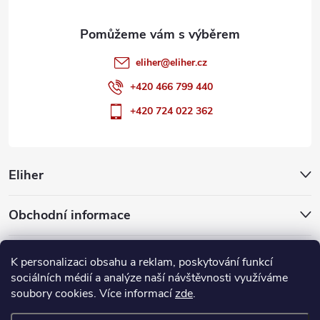
eliher
@
eliher.cz
+420 466 799 440
+420 724 022 362
Eliher
Obchodní informace
Partnerské weby
K personalizaci obsahu a reklam, poskytování funkcí
sociálních médií a analýze naší návštěvnosti využíváme
soubory cookies. Více informací
zde
.
Copyright 2026
Eliher
. Všechna práva vyhrazena.
Upravit nastavení