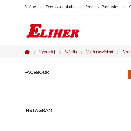
Přejít
Služby
Doprava a platba
Prodejna Pardubice
K
na
obsah
Výprodej
Svítidla
Vnitřní osvětlení
Strop
Domů
P
FACEBOOK
o
s
INSTAGRAM
t