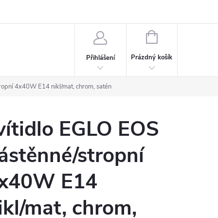
rdeaux
Kariéra
NÁKUPNÍ
KOŠÍK
Prázdný košík
Přihlášení
ropní 4x40W E14 nikl/mat, chrom, satén
vítidlo EGLO EOS
ástěnné/stropní
x40W E14
ikl/mat, chrom,