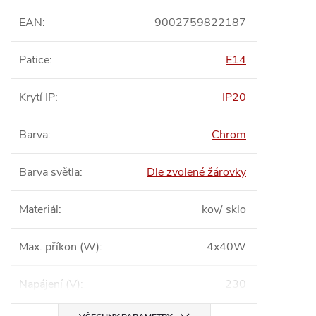
EAN
:
9002759822187
Patice
:
E14
Krytí IP
:
IP20
Barva
:
Chrom
Barva světla
:
Dle zvolené žárovky
Materiál
:
kov/ sklo
Max. příkon (W)
:
4x40W
Napájení (V)
:
230