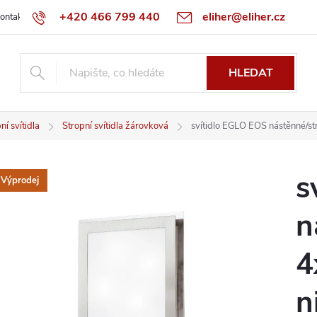
+420 466 799 440
eliher@eliher.cz
ontakt
Obchodní podmínky
Reklamační řád
Specialista na Bo
HLEDAT
ní svítidla
Stropní svítidla žárovková
svítidlo EGLO EOS nástěnné/st
s
Výprodej
n
4
n