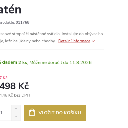
atén
produktu:
011768
asové stropní či nástěnné svítidlo. Instalujte do obývacího
e, ložnice, jídelny nebo chodby...
Detailní informace
Skladem
2 ks
11.8.2026
7 Kč
 498 Kč
4,46 Kč bez DPH
ná
:
VLOŽIT DO KOŠÍKU