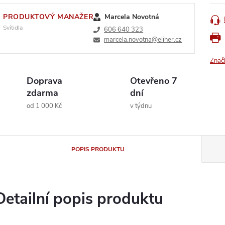
PRODUKTOVÝ MANAŽER
Marcela Novotná
Svítidla
606 640 323
marcela.novotna@eliher.cz
Znač
Doprava
Otevřeno 7
zdarma
dní
od 1 000 Kč
v týdnu
POPIS PRODUKTU
Detailní popis produktu