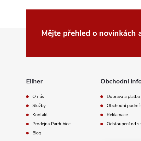
Z
Mějte přehled o novinkách
á
p
a
Eliher
Obchodní inf
t
O nás
Doprava a platba
Služby
Obchodní podmí
í
Kontakt
Reklamace
Prodejna Pardubice
Odstoupení od s
Blog