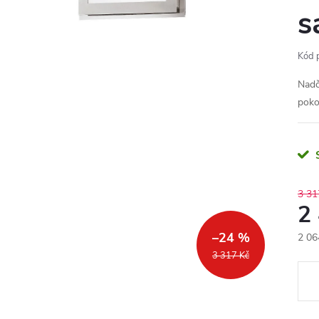
s
Kód 
Nadč
pokoj
3 31
2
–24 %
2 06
Měr
3 317 Kč
cena