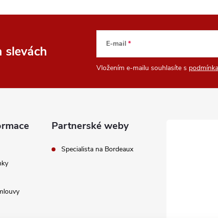
E-mail
a slevách
Vložením e-mailu souhlasíte s
podmínka
ormace
Partnerské weby
Specialista na Bordeaux
nky
mlouvy