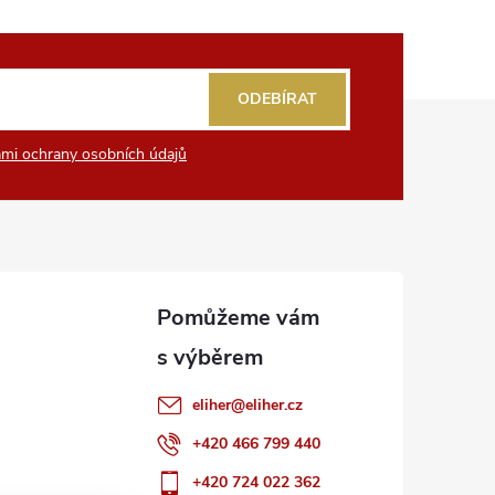
ODEBÍRAT
mi ochrany osobních údajů
eliher
@
eliher.cz
+420 466 799 440
+420 724 022 362