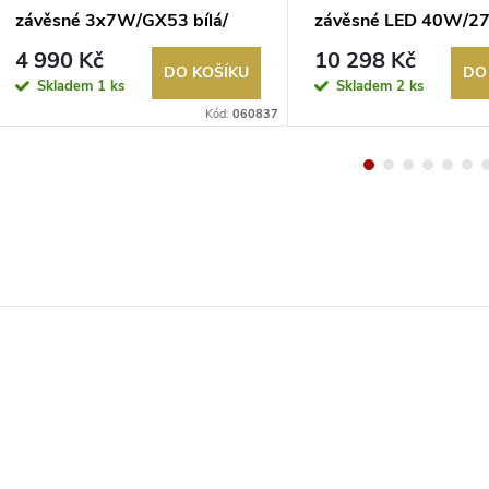
závěsné 3x7W/GX53 bílá/
závěsné LED 40W/2
černá
3000K chrom/křišťál
4 990 Kč
10 298 Kč
DO KOŠÍKU
DO
Skladem
1 ks
Skladem
2 ks
Kód:
060837