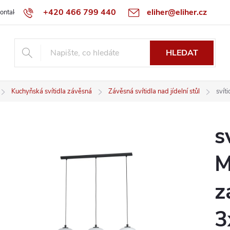
+420 466 799 440
eliher@eliher.cz
ontakt
Obchodní podmínky
Reklamační řád
Specialista na Bo
HLEDAT
Kuchyňská svítidla závěsná
Závěsná svítidla nad jídelní stůl
sví
s
M
z
3