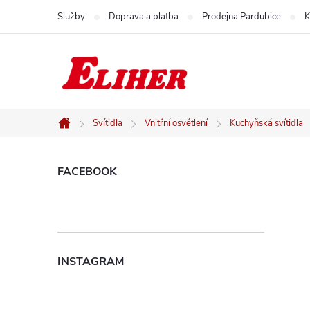
Přejít
Služby
Doprava a platba
Prodejna Pardubice
K
na
obsah
Svítidla
Vnitřní osvětlení
Kuchyňská svítidla
Domů
P
FACEBOOK
o
s
INSTAGRAM
t