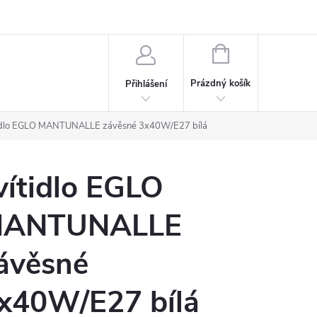
rdeaux
Kariéra
NÁKUPNÍ
KOŠÍK
Prázdný košík
Přihlášení
tidlo EGLO MANTUNALLE závěsné 3x40W/E27 bílá
vítidlo EGLO
ANTUNALLE
ávěsné
x40W/E27 bílá