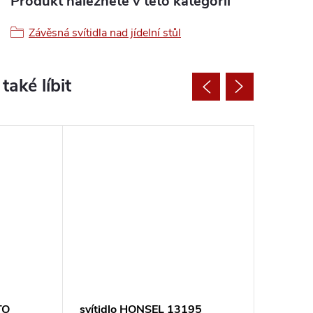
Produkt naleznete v této kategorii
Závěsná svítidla nad jídelní stůl
TO
svítidlo HONSEL 13195
svítidl