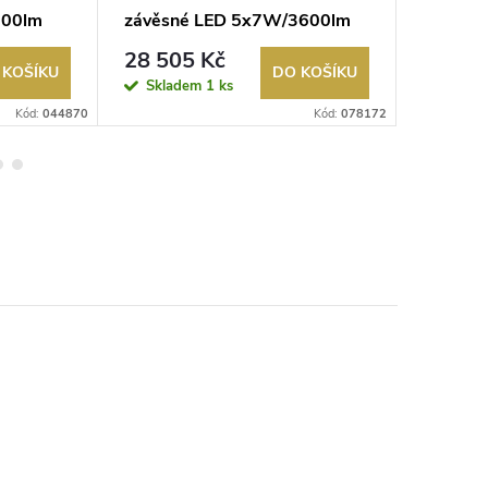
700lm
závěsné LED 5x7W/3600lm
2x60W
3000K stříbrná
28 505 Kč
2 914
 KOŠÍKU
DO KOŠÍKU
Skladem
1 ks
Sklad
Kód:
044870
Kód:
078172