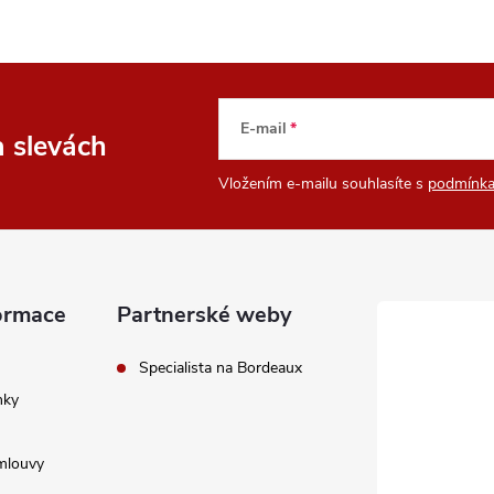
E-mail
a slevách
Vložením e-mailu souhlasíte s
podmínka
ormace
Partnerské weby
Specialista na Bordeaux
nky
mlouvy