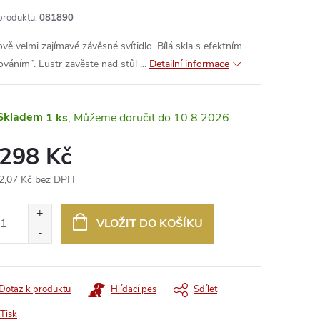
produktu:
081890
ově velmi zajímavé závěsné svítidlo. Bílá skla s efektním
ováním”. Lustr zavěste nad stůl ...
Detailní informace
Skladem
1 ks
10.8.2026
 298 Kč
2,07 Kč bez DPH
ná
:
VLOŽIT DO KOŠÍKU
Dotaz k produktu
Hlídací pes
Sdílet
Tisk