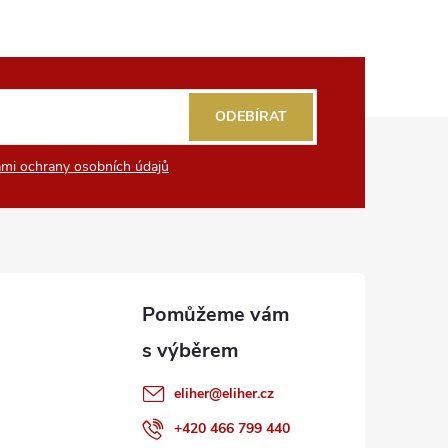
ODEBÍRAT
mi ochrany osobních údajů
eliher
@
eliher.cz
+420 466 799 440