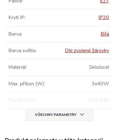
Patice
:
E27
Krytí IP
:
IP20
Barva
:
Bílá
Barva světla
:
Dle zvolené žárovky
Materiál
:
Sklo/ocel
Max. příkon (W)
:
3x40W
Napájení (V)
:
220-240
VŠECHNY PARAMETRY