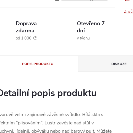
Znač
Doprava
Otevřeno 7
zdarma
dní
od 1 000 Kč
v týdnu
POPIS PRODUKTU
DISKUZE
Detailní popis produktu
varově velmi zajímavé závěsné svítidlo. Bílá skla s
fektním “plisováním”. Lustr zavěste nad stůl v
uchyni, jídelně, obýváku nebo nad barový pult. Můžete