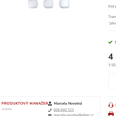
Kód 
Tvar
“plis
4
3 55
Měr
cena
PRODUKTOVÝ MANAŽER
Marcela Novotná
Svítidla
606 640 323
marcela.novotna@eliher.cz