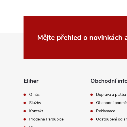
Z
Mějte přehled o novinkách
á
p
a
Eliher
Obchodní inf
t
O nás
Doprava a platba
Služby
Obchodní podmí
í
Kontakt
Reklamace
Prodejna Pardubice
Odstoupení od s