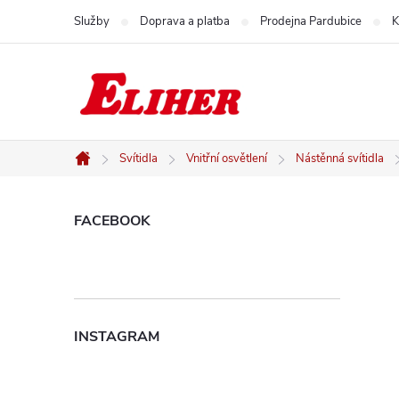
Přejít
Služby
Doprava a platba
Prodejna Pardubice
K
na
obsah
Svítidla
Vnitřní osvětlení
Nástěnná svítidla
Domů
P
FACEBOOK
o
s
INSTAGRAM
t