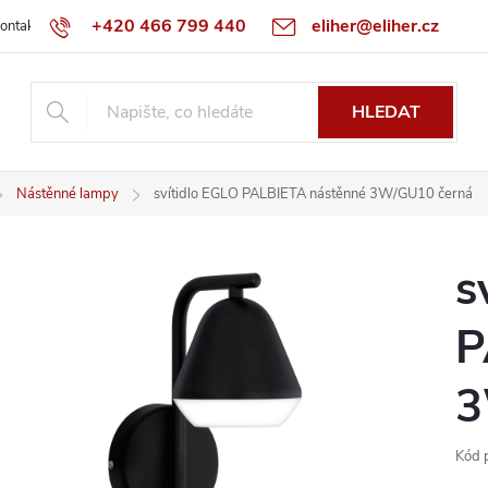
+420 466 799 440
eliher@eliher.cz
ontakt
Obchodní podmínky
Reklamační řád
Specialista na Bo
HLEDAT
Nástěnné lampy
svítidlo EGLO PALBIETA nástěnné 3W/GU10 černá
s
P
3
Kód 