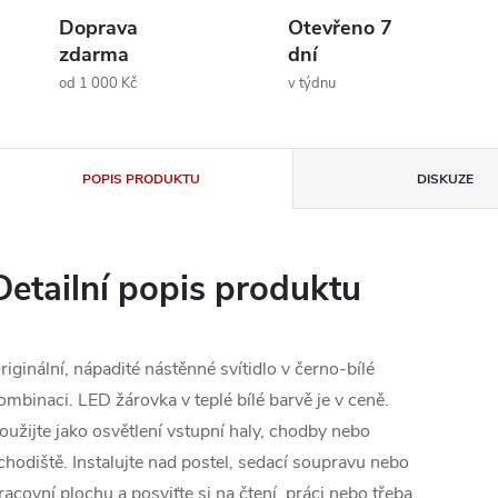
Doprava
Otevřeno 7
zdarma
dní
od 1 000 Kč
v týdnu
POPIS PRODUKTU
DISKUZE
Detailní popis produktu
riginální, nápadité nástěnné svítidlo v černo-bílé
ombinaci. LED žárovka v teplé bílé barvě je v ceně.
oužijte jako osvětlení vstupní haly, chodby nebo
chodiště. Instalujte nad postel, sedací soupravu nebo
racovní plochu a posviťte si na čtení, práci nebo třeba