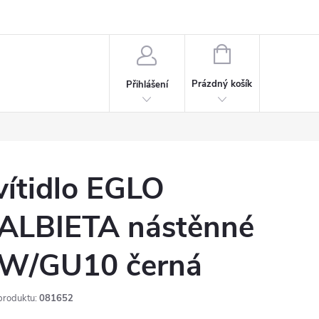
rdeaux
Kariéra
NÁKUPNÍ
KOŠÍK
Prázdný košík
Přihlášení
vítidlo EGLO
ALBIETA nástěnné
W/GU10 černá
produktu:
081652