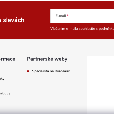
E-mail
a slevách
Vložením e-mailu souhlasíte s
podmínka
ormace
Partnerské weby
Specialista na Bordeaux
nky
mlouvy