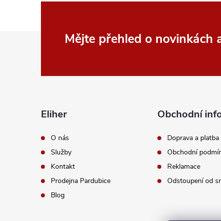
Z
Mějte přehled o novinkách
á
p
a
Eliher
Obchodní inf
t
O nás
Doprava a platba
Služby
Obchodní podmí
í
Kontakt
Reklamace
Prodejna Pardubice
Odstoupení od s
Blog