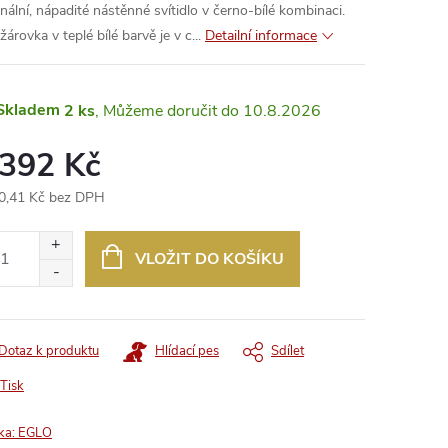
inální, nápadité nástěnné svítidlo v černo-bílé kombinaci.
árovka v teplé bílé barvě je v c...
Detailní informace
Skladem
2 ks
10.8.2026
 392 Kč
0,41 Kč bez DPH
ná
:
VLOŽIT DO KOŠÍKU
Dotaz k produktu
Hlídací pes
Sdílet
Tisk
ka:
EGLO