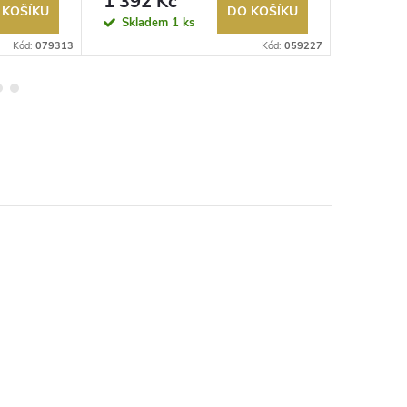
1 392 Kč
2 155
 KOŠÍKU
DO KOŠÍKU
Skladem
1 ks
Sklad
Kód:
079313
Kód:
059227