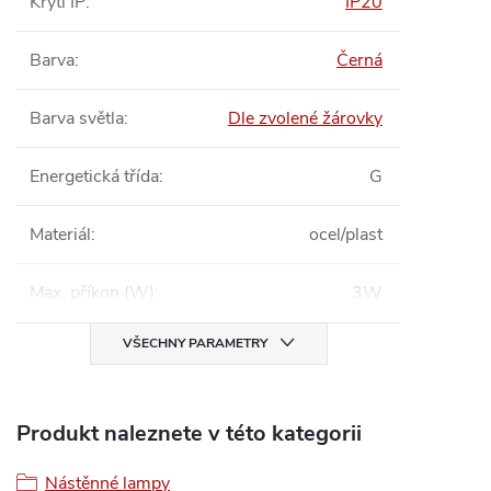
Krytí IP
:
IP20
Barva
:
Černá
Barva světla
:
Dle zvolené žárovky
Energetická třída
:
G
Materiál
:
ocel/plast
Max. příkon (W)
:
3W
VŠECHNY PARAMETRY
Produkt naleznete v této kategorii
Nástěnné lampy