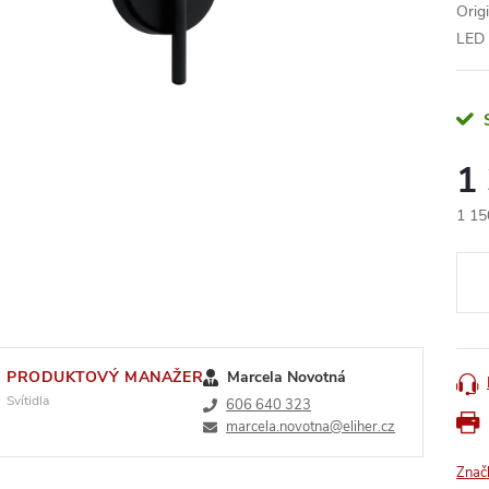
Orig
LED ž
1
1 15
Měr
cena
PRODUKTOVÝ MANAŽER
Marcela Novotná
Svítidla
606 640 323
marcela.novotna@eliher.cz
Znač