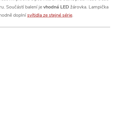
ru. Součástí balení je
vhodná LED
žárovka. Lampička
hodně doplní
svítidla ze stejné série
.