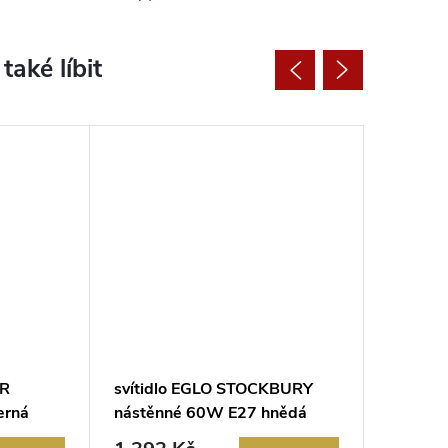
ER
svítidlo EGLO STOCKBURY
svítidl
erná
nástěnné 60W E27 hnědá
LED 3W
nikl