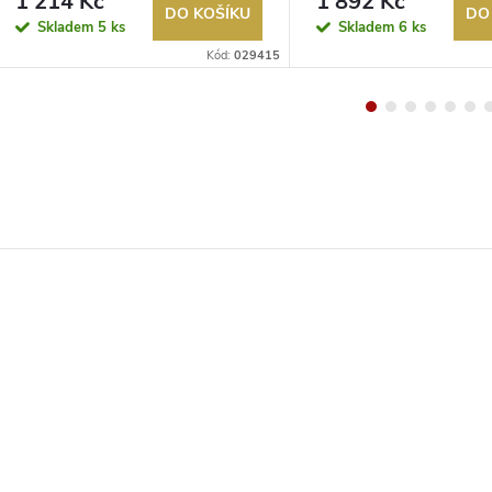
1 214 Kč
1 892 Kč
DO KOŠÍKU
DO
Skladem
5 ks
Skladem
6 ks
Kód:
029415