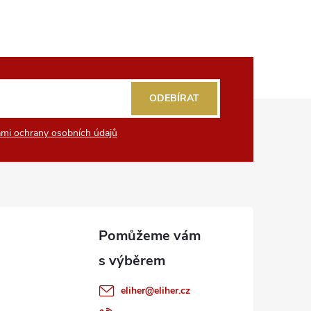
ODEBÍRAT
mi ochrany osobních údajů
eliher
@
eliher.cz