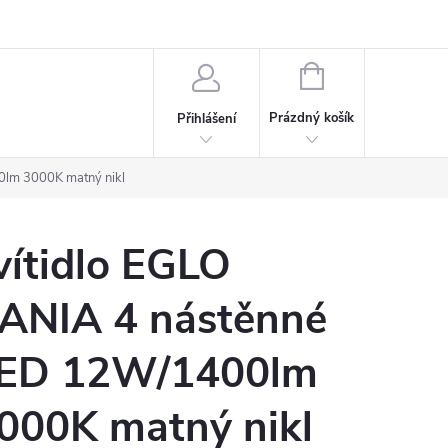
rdeaux
Kariéra
NÁKUPNÍ
KOŠÍK
Prázdný košík
Přihlášení
0lm 3000K matný nikl
vítidlo EGLO
ANIA 4 nástěnné
ED 12W/1400lm
000K matný nikl