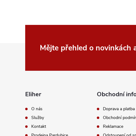
Z
Mějte přehled o novinkách
á
p
a
Eliher
Obchodní inf
t
O nás
Doprava a platba
Služby
Obchodní podmí
í
Kontakt
Reklamace
Prodejna Pardubice
Odstoupení od s