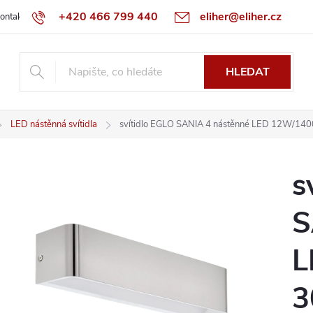
+420 466 799 440
eliher@eliher.cz
ontakt
Obchodní podmínky
Reklamační řád
Specialista na Bo
HLEDAT
LED nástěnná svítidla
svítidlo EGLO SANIA 4 nástěnné LED 12W/140
s
S
L
3