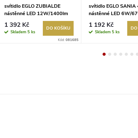
svítidlo EGLO ZUBIALDE
svítidlo EGLO SANIA 
nástěnné LED 12W/1400lm
nástěnné LED 6W/6
3000K bílá
3000K černá
1 392 Kč
1 192 Kč
DO KOŠÍKU
DO
Skladem
5 ks
Skladem
5 ks
Kód:
081685