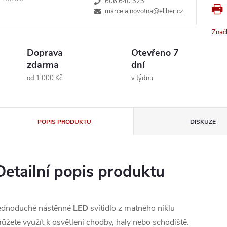
606 640 323
marcela.novotna@eliher.cz
Znač
Doprava
Otevřeno 7
zdarma
dní
od 1 000 Kč
v týdnu
POPIS PRODUKTU
DISKUZE
Detailní popis produktu
ednoduché nástěnné
LED
svítidlo z matného niklu
ůžete využít k osvětlení chodby, haly nebo schodiště.