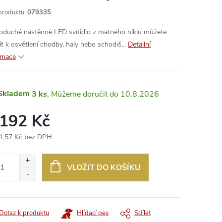
produktu:
079335
oduché nástěnné LED svítidlo z matného niklu můžete
ít k osvětlení chodby, haly nebo schodiš...
Detailní
rmace
Skladem
3 ks
10.8.2026
 192 Kč
1,57 Kč bez DPH
ná
:
VLOŽIT DO KOŠÍKU
Dotaz k produktu
Hlídací pes
Sdílet