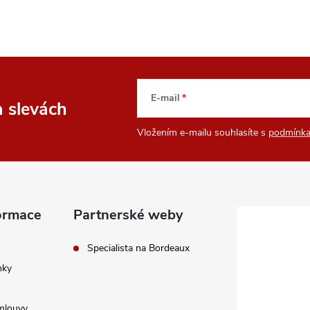
E-mail
a slevách
Vložením e-mailu souhlasíte s
podmínka
ormace
Partnerské weby
Specialista na Bordeaux
nky
mlouvy