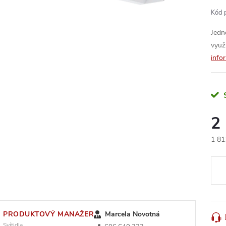
Kód 
Jedn
využ
info
2
1 81
Měr
cena
PRODUKTOVÝ MANAŽER
Marcela Novotná
Svítidla