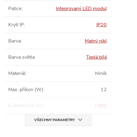
Patice
:
Integrovaný LED modul
Krytí IP
:
IP20
Barva
:
Matný nikl
Barva světla
:
Teplá bílá
Materiál
:
hliník
Max. příkon (W)
:
12
Světelný tok (lm)
:
1400
VŠECHNY PARAMETRY