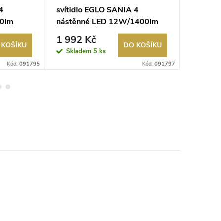
4
svítidlo EGLO SANIA 4
svítidl
70lm
nástěnné LED 12W/1400lm
LED 16
3000K černá
1 992 Kč
4 600
 KOŠÍKU
DO KOŠÍKU
Skladem
5 ks
Sklad
Kód:
091795
Kód:
091797