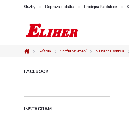
Přejít
Služby
Doprava a platba
Prodejna Pardubice
K
na
obsah
Svítidla
Vnitřní osvětlení
Nástěnná svítidla
Domů
P
FACEBOOK
o
s
INSTAGRAM
t