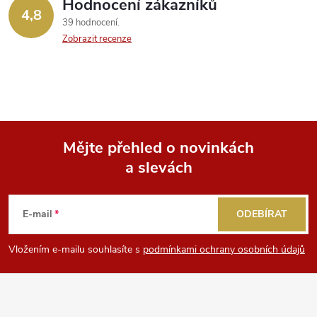
Hodnocení zákazníků
4,8
39 hodnocení
Zobrazit recenze
Mějte přehled o novinkách
a slevách
Z
á
E-mail
ODEBÍRAT
p
Vložením e-mailu souhlasíte s
podmínkami ochrany osobních údajů
a