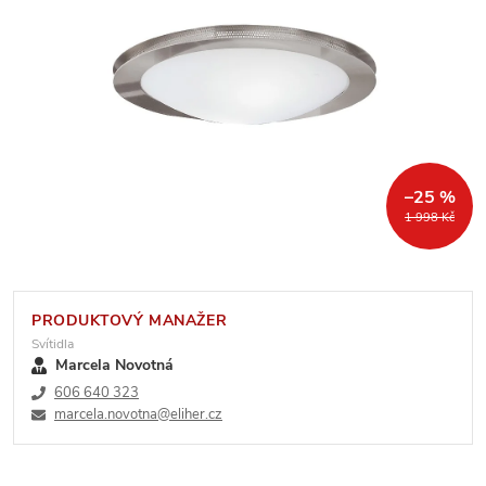
–25 %
1 998 Kč
PRODUKTOVÝ MANAŽER
Svítidla
Marcela Novotná
606 640 323
marcela.novotna@eliher.cz