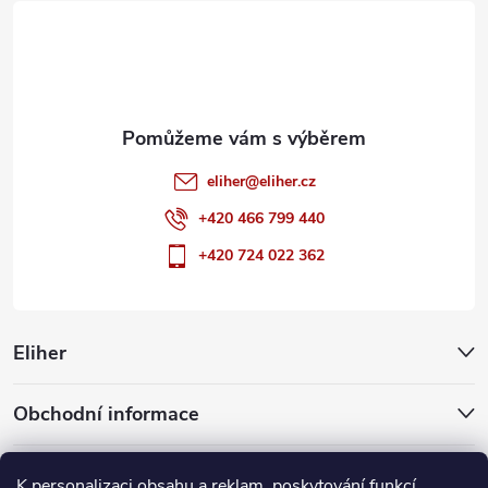
t
í
eliher
@
eliher.cz
+420 466 799 440
+420 724 022 362
Eliher
Obchodní informace
Partnerské weby
K personalizaci obsahu a reklam, poskytování funkcí