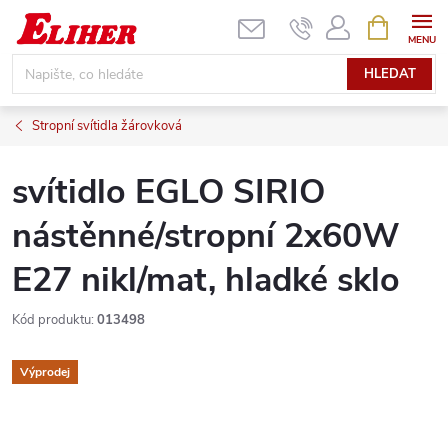
Přejít
NÁKUPNÍ
KOŠÍK
na
obsah
HLEDAT
Stropní svítidla žárovková
svítidlo EGLO SIRIO
nástěnné/stropní 2x60W
E27 nikl/mat, hladké sklo
Kód produktu:
013498
Výprodej