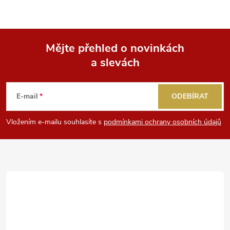
Mějte přehled o novinkách
a slevách
Z
á
E-mail
ODEBÍRAT
p
Vložením e-mailu souhlasíte s
podmínkami ochrany osobních údajů
a
t
í