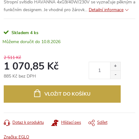
Stropní svítidlo HAVANNA 4xG9/40W/230V se vyznačuje pěkným a
funkčním designem. Je vhodné pro žárovk...
Detailní informace
Skladem
4 ks
10.8.2026
2 511 Kč
1 070,85 Kč
885 Kč bez DPH
Měrná
cena:
VLOŽIT DO KOŠÍKU
Dotaz k produktu
Hlídací pes
Sdílet
Značka:
EGLO