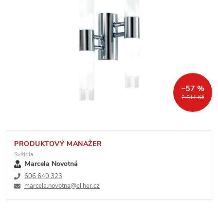
–57 %
2 511 Kč
PRODUKTOVÝ MANAŽER
Svítidla
Marcela Novotná
606 640 323
marcela.novotna@eliher.cz