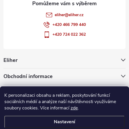
eliher
@
eliher.cz
+420 466 799 440
+420 724 022 362
Eliher
Obchodní informace
Partnerské weby
K personalizaci obsahu a reklam, poskytování funkcí
sociálních médií a analýze naší návštěvnosti využíváme
soubory cookies. Více informací
zde
.
Copyright 2026
Eliher
. Všechna práva vyhrazena.
Upravit nastavení
cookies
Nastavení