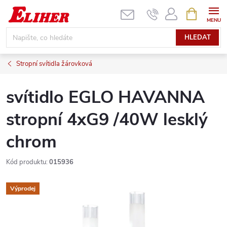
Přejít
NÁKUPNÍ
KOŠÍK
na
obsah
HLEDAT
Stropní svítidla žárovková
svítidlo EGLO HAVANNA
stropní 4xG9 /40W lesklý
chrom
Kód produktu:
015936
Výprodej