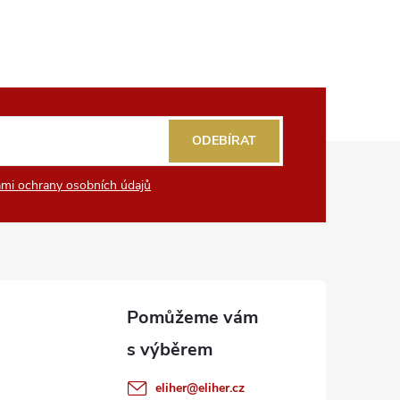
ODEBÍRAT
mi ochrany osobních údajů
eliher
@
eliher.cz