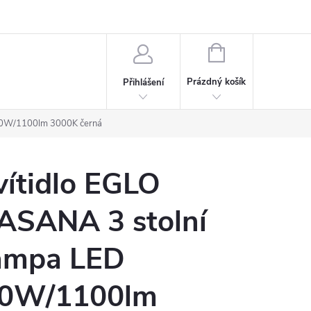
rdeaux
Kariéra
NÁKUPNÍ
KOŠÍK
Prázdný košík
Přihlášení
 10W/1100lm 3000K černá
vítidlo EGLO
ASANA 3 stolní
ampa LED
0W/1100lm