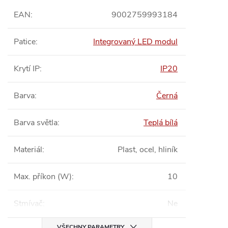
EAN
:
9002759993184
Patice
:
Integrovaný LED modul
Krytí IP
:
IP20
Barva
:
Černá
Barva světla
:
Teplá bílá
Materiál
:
Plast, ocel, hliník
Max. příkon (W)
:
10
Stmívač
:
Ne
VŠECHNY PARAMETRY