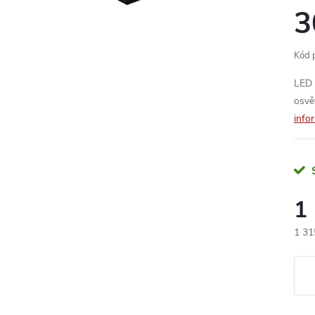
3
Kód 
LED 
osvě
info
1
1 31
Měr
cena