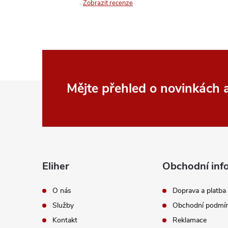
Zobrazit recenze
Z
Mějte přehled o novinkách
á
p
a
Eliher
Obchodní inf
t
O nás
Doprava a platba
Služby
Obchodní podmí
í
Kontakt
Reklamace