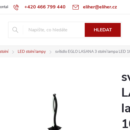
+420 466 799 440
eliher@eliher.cz
ontakt
Obchodní podmínky
Reklamační řád
Specialista na Bo
HLEDAT
tolní
LED stolní lampy
svítidlo EGLO LASANA 3 stolní lampa LED
s
L
l
1