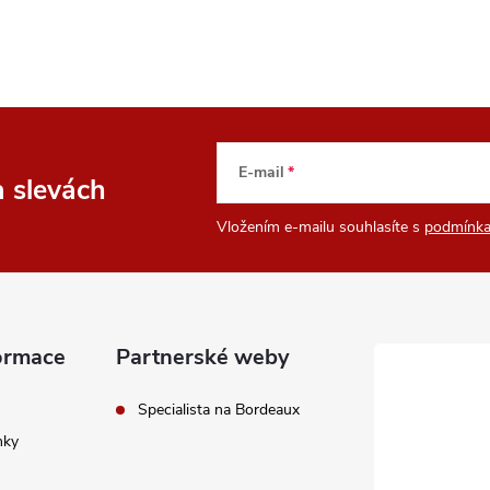
E-mail
a slevách
Vložením e-mailu souhlasíte s
podmínka
ormace
Partnerské weby
Specialista na Bordeaux
nky