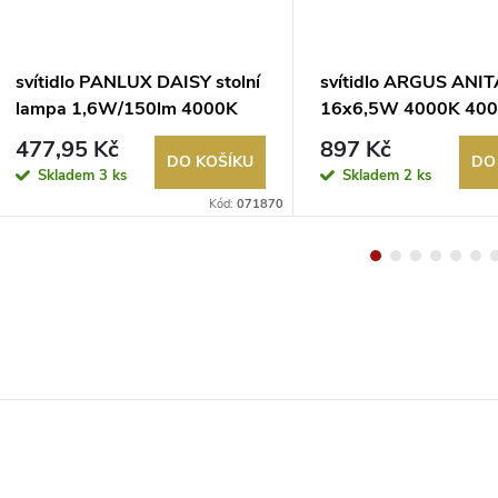
svítidlo PANLUX DAISY stolní
svítidlo ARGUS ANIT
lampa 1,6W/150lm 4000K
16x6,5W 4000K 400
růžová
SMD 5630 III 12V bíl
477,95 Kč
897 Kč
DO KOŠÍKU
DO
Skladem
3 ks
Skladem
2 ks
Kód:
071870