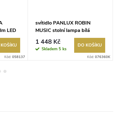
A
svítidlo PANLUX ROBIN
svítidl
lm LED
MUSIC stolní lampa bílá
lampa 
á
4000K s
1 448 Kč
1 797
 KOŠÍKU
DO KOŠÍKU
Skladem
5 ks
Sklad
Kód:
058137
Kód:
076360K