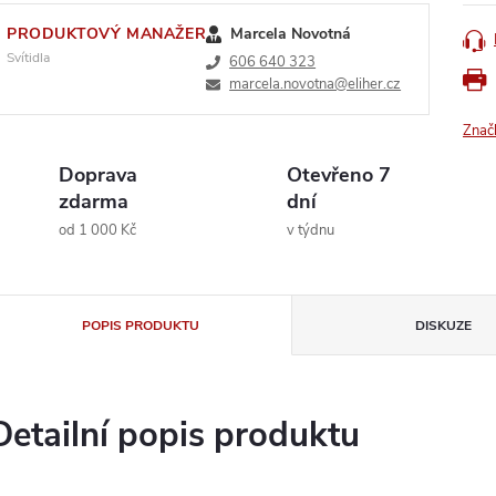
PRODUKTOVÝ MANAŽER
Marcela Novotná
Svítidla
606 640 323
marcela.novotna@eliher.cz
Znač
Doprava
Otevřeno 7
zdarma
dní
od 1 000 Kč
v týdnu
POPIS PRODUKTU
DISKUZE
Detailní popis produktu