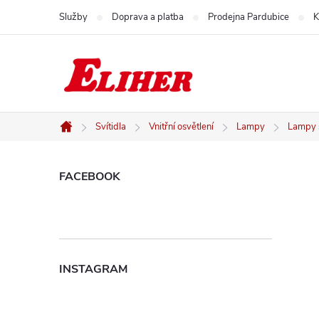
Přejít
Služby
Doprava a platba
Prodejna Pardubice
K
na
obsah
Svítidla
Vnitřní osvětlení
Lampy
Lampy s
Domů
P
FACEBOOK
o
s
INSTAGRAM
t