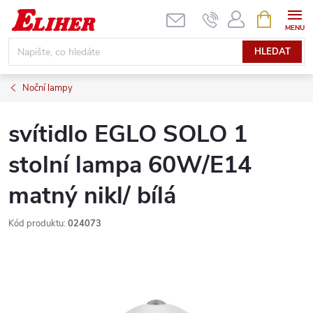
Přejít
NÁKUPNÍ
KOŠÍK
na
obsah
HLEDAT
Noční lampy
svítidlo EGLO SOLO 1
stolní lampa 60W/E14
matný nikl/ bílá
Kód produktu:
024073