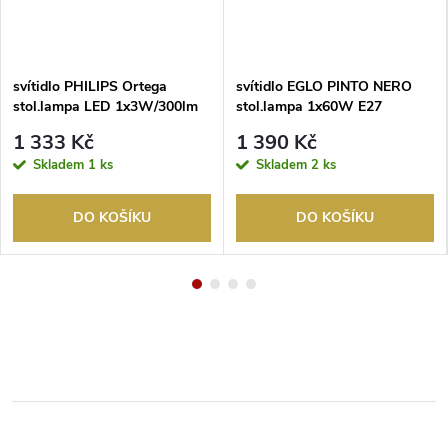
svítidlo PHILIPS Ortega
svítidlo EGLO PINTO NERO
stol.lampa LED 1x3W/300lm
stol.lampa 1x60W E27
2700K krémová
nikl/mat průhledná černá
1 333 Kč
1 390 Kč
Skladem
1 ks
Skladem
2 ks
DO KOŠÍKU
DO KOŠÍKU