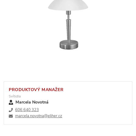
PRODUKTOVÝ MANAŽER
Svítidla
Marcela Novotná
606 640 323
marcela.novotna@eliher.cz