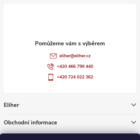
t
í
eliher
@
eliher.cz
+420 466 799 440
+420 724 022 362
Eliher
Obchodní informace