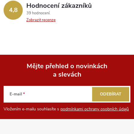
Hodnocení zákazníků
4,8
39 hodnocení
Zobrazit recenze
Mějte přehled o novinkách
a slevách
Z
á
E-mail
ODEBÍRAT
p
Vložením e-mailu souhlasíte s
podmínkami ochrany osobních údajů
a