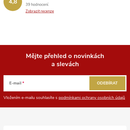
4,8
39 hodnocení
Zobrazit recenze
Mějte přehled o novinkách
a slevách
Z
á
E-mail
ODEBÍRAT
p
Vložením e-mailu souhlasíte s
podmínkami ochrany osobních údajů
a
t