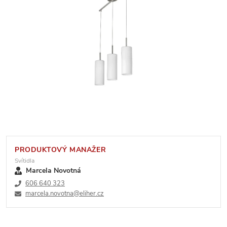
PRODUKTOVÝ MANAŽER
Svítidla
Marcela Novotná
606 640 323
marcela.novotna@eliher.cz