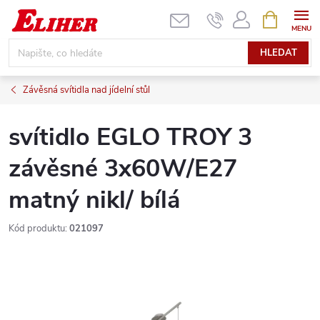
Přejít
NÁKUPNÍ
KOŠÍK
na
obsah
HLEDAT
Závěsná svítidla nad jídelní stůl
svítidlo EGLO TROY 3
závěsné 3x60W/E27
matný nikl/ bílá
Kód produktu:
021097