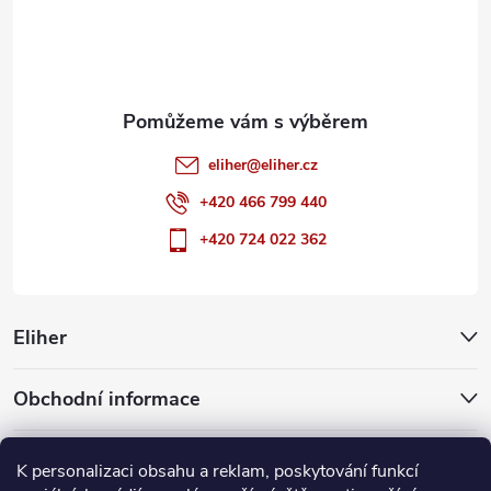
í
eliher
@
eliher.cz
+420 466 799 440
+420 724 022 362
Eliher
Obchodní informace
Partnerské weby
K personalizaci obsahu a reklam, poskytování funkcí