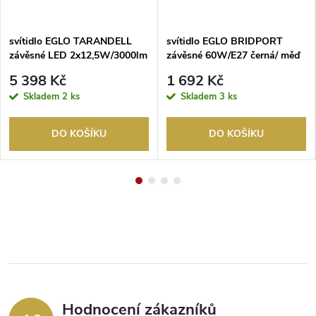
svítidlo EGLO TARANDELL
svítidlo EGLO BRIDPORT
závěsné LED 2x12,5W/3000lm
závěsné 60W/E27 černá/ měď
3000K chrom
5 398 Kč
1 692 Kč
Skladem
2 ks
Skladem
3 ks
DO KOŠÍKU
DO KOŠÍKU
Hodnocení zákazníků