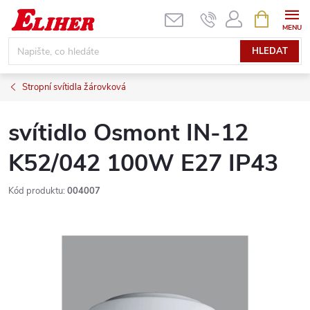
Přejít
NÁKUPNÍ
KOŠÍK
na
obsah
HLEDAT
Stropní svítidla žárovková
svítidlo Osmont IN-12
K52/042 100W E27 IP43
Kód produktu:
004007