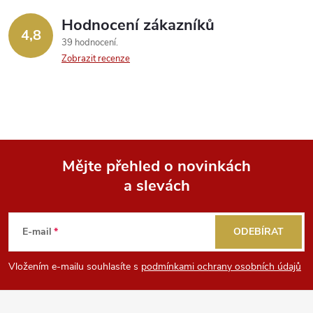
Hodnocení zákazníků
4,8
39 hodnocení
Zobrazit recenze
Mějte přehled o novinkách
a slevách
Z
á
E-mail
ODEBÍRAT
p
Vložením e-mailu souhlasíte s
podmínkami ochrany osobních údajů
a