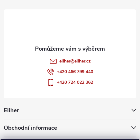
t
í
eliher
@
eliher.cz
+420 466 799 440
+420 724 022 362
Eliher
Obchodní informace