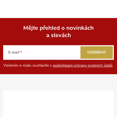
Mějte přehled o novinkách
a slevách
Z
á
E-mail
ODEBÍRAT
p
Vložením e-mailu souhlasíte s
podmínkami ochrany osobních údajů
a
t
í