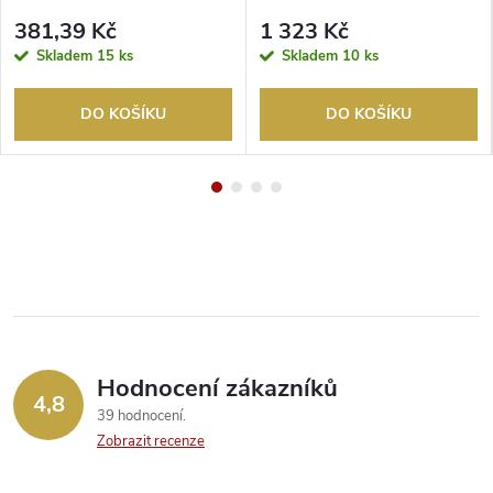
12,5W/1000lm 3000K 170
čtverec 285X285 černá IP44
381,39 Kč
1 323 Kč
IP40/IP20 bílá
Skladem
15 ks
Skladem
10 ks
DO KOŠÍKU
DO KOŠÍKU
Hodnocení zákazníků
4,8
39 hodnocení
Zobrazit recenze