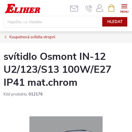
Přejít
NÁKUPNÍ
KOŠÍK
na
obsah
HLEDAT
Koupelnová svítidla stropní
svítidlo Osmont IN-12
U2/123/S13 100W/E27
IP41 mat.chrom
Kód produktu:
012176