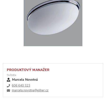
PRODUKTOVÝ MANAŽER
Svítidla
Marcela Novotná
606 640 323
marcela.novotna@eliher.cz