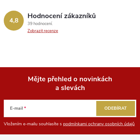
Hodnocení zákazníků
4,8
39 hodnocení
Zobrazit recenze
Mějte přehled o novinkách
a slevách
Z
á
E-mail
ODEBÍRAT
p
Vložením e-mailu souhlasíte s
podmínkami ochrany osobních údajů