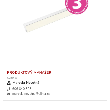
PRODUKTOVÝ MANAŽER
Svítidla
Marcela Novotná
606 640 323
marcela.novotna@eliher.cz