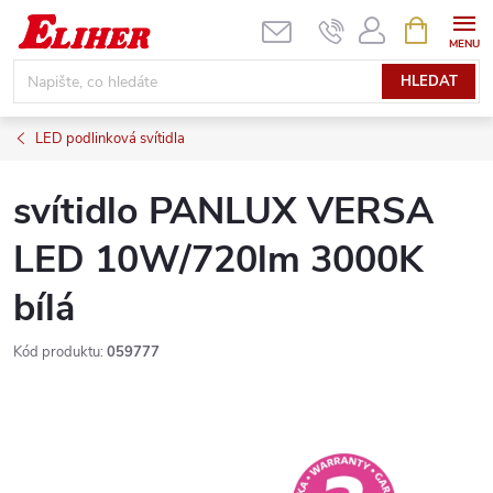
Přejít
NÁKUPNÍ
KOŠÍK
na
obsah
HLEDAT
LED podlinková svítidla
svítidlo PANLUX VERSA
LED 10W/720lm 3000K
bílá
Kód produktu:
059777