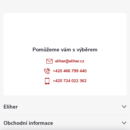
a
t
í
eliher
@
eliher.cz
+420 466 799 440
+420 724 022 362
Eliher
Obchodní informace