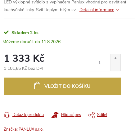
LED výklopné svítidlo s vypínačem Panlux vhodné pro osvětlení
kuchyňské linky. Svítí teplým bílým sv...
Detailní informace
Skladem
2 ks
11.8.2026
1 333 Kč
1 101,65 Kč bez DPH
Měrná
cena:
VLOŽIT DO KOŠÍKU
Dotaz k produktu
Hlídací pes
Sdílet
Značka:
PANLUX s.r.o.