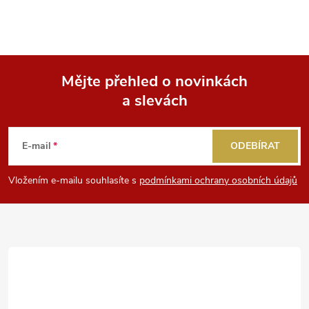
Mějte přehled o novinkách
a slevách
Z
á
E-mail
ODEBÍRAT
p
Vložením e-mailu souhlasíte s
podmínkami ochrany osobních údajů
a
t
í