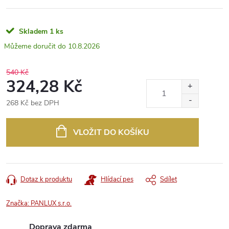
Skladem
1 ks
10.8.2026
540 Kč
324,28 Kč
268 Kč bez DPH
Měrná
cena:
VLOŽIT DO KOŠÍKU
Dotaz k produktu
Hlídací pes
Sdílet
Značka:
PANLUX s.r.o.
Doprava zdarma