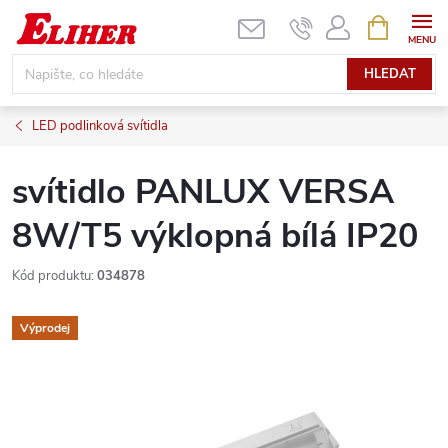
Přejít
NÁKUPNÍ
KOŠÍK
na
obsah
HLEDAT
LED podlinková svítidla
svítidlo PANLUX VERSA
8W/T5 výklopná bílá IP20
Kód produktu:
034878
Výprodej