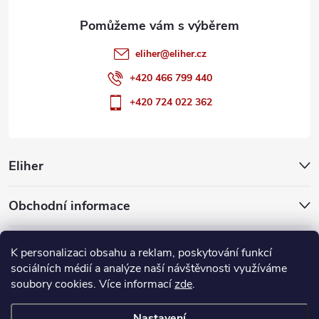
eliher
@
eliher.cz
+420 466 799 440
+420 724 022 362
Eliher
Obchodní informace
Partnerské weby
K personalizaci obsahu a reklam, poskytování funkcí
sociálních médií a analýze naší návštěvnosti využíváme
soubory cookies. Více informací
zde
.
Copyright 2026
Eliher
. Všechna práva vyhrazena.
Upravit nastavení
cookies
Nastavení