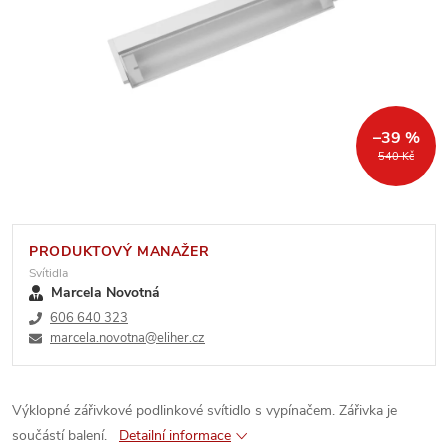
–39 %
540 Kč
PRODUKTOVÝ MANAŽER
Svítidla
Marcela Novotná
606 640 323
marcela.novotna@eliher.cz
Výklopné zářivkové podlinkové svítidlo s vypínačem. Zářivka je
součástí balení.
Detailní informace