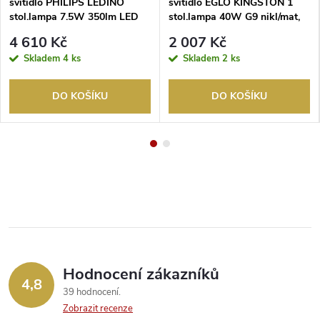
svítidlo PHILIPS LEDINO
svítidlo EGLO KINGSTON 1
stol.lampa 7.5W 350lm LED
stol.lampa 40W G9 nikl/mat,
3000K černá
hladké sklo, bílá
4 610 Kč
2 007 Kč
Skladem
4 ks
Skladem
2 ks
DO KOŠÍKU
DO KOŠÍKU
Hodnocení zákazníků
4,8
39 hodnocení
Zobrazit recenze