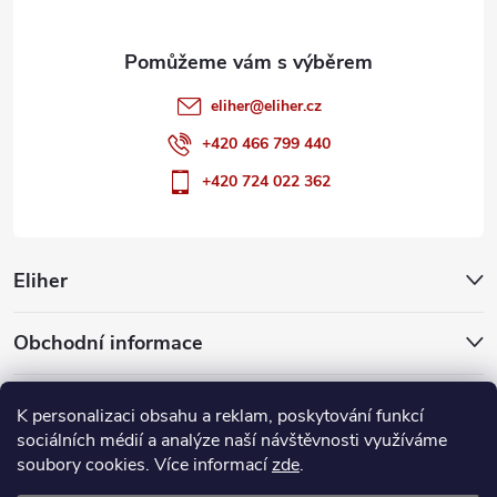
eliher
@
eliher.cz
+420 466 799 440
+420 724 022 362
Eliher
Obchodní informace
Partnerské weby
K personalizaci obsahu a reklam, poskytování funkcí
sociálních médií a analýze naší návštěvnosti využíváme
soubory cookies. Více informací
zde
.
Copyright 2026
Eliher
. Všechna práva vyhrazena.
Upravit nastavení