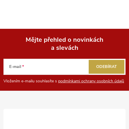
Mějte přehled o novinkách
a slevách
Z
á
E-mail
ODEBÍRAT
p
Vložením e-mailu souhlasíte s
podmínkami ochrany osobních údajů
a
t
í