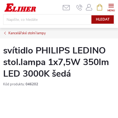
Přejít
NÁKUPNÍ
KOŠÍK
na
obsah
HLEDAT
Kancelářské stolní lampy
svítidlo PHILIPS LEDINO
stol.lampa 1x7,5W 350lm
LED 3000K šedá
Kód produktu:
046202