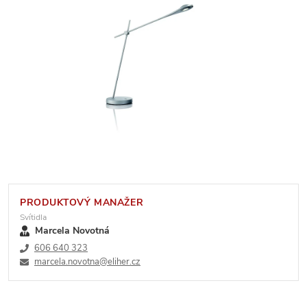
PRODUKTOVÝ MANAŽER
Svítidla
Marcela Novotná
606 640 323
marcela.novotna@eliher.cz