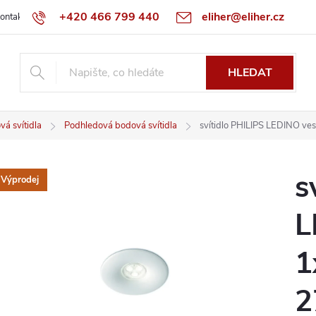
+420 466 799 440
eliher@eliher.cz
ontakt
Obchodní podmínky
Reklamační řád
Specialista na Bo
HLEDAT
á svítidla
Podhledová bodová svítidla
svítidlo PHILIPS LEDINO ve
s
Výprodej
L
1
2