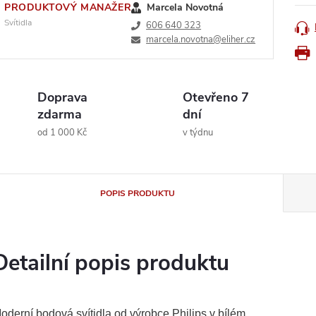
PRODUKTOVÝ MANAŽER
Marcela Novotná
Svítidla
606 640 323
marcela.novotna@eliher.cz
Doprava
Otevřeno 7
zdarma
dní
od 1 000 Kč
v týdnu
POPIS PRODUKTU
Detailní popis produktu
oderní bodová svítidla od výrobce Philips v bílém