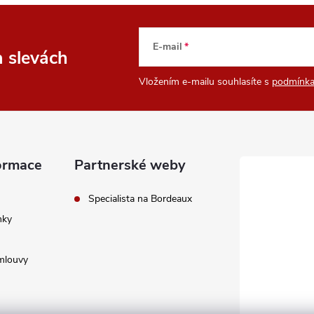
E-mail
a slevách
Vložením e-mailu souhlasíte s
podmínka
ormace
Partnerské weby
Specialista na Bordeaux
nky
mlouvy