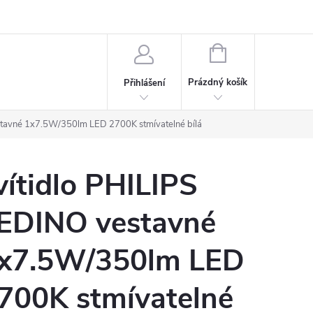
rdeaux
Kariéra
NÁKUPNÍ
KOŠÍK
Prázdný košík
Přihlášení
stavné 1x7.5W/350lm LED 2700K stmívatelné bílá
vítidlo PHILIPS
EDINO vestavné
x7.5W/350lm LED
700K stmívatelné