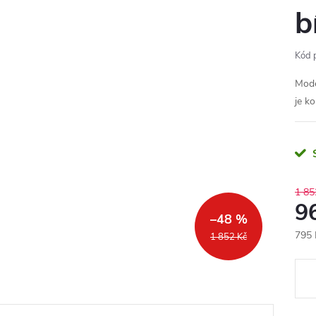
b
Kód 
Mode
je ko
1 85
9
–48 %
795 
1 852 Kč
Měr
cena