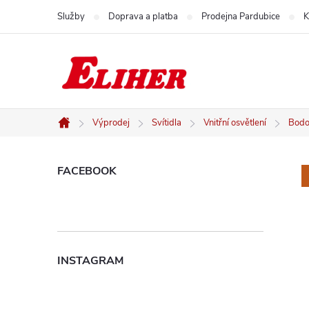
Přejít
Služby
Doprava a platba
Prodejna Pardubice
K
na
obsah
Výprodej
Svítidla
Vnitřní osvětlení
Bodov
Domů
P
FACEBOOK
o
s
INSTAGRAM
t