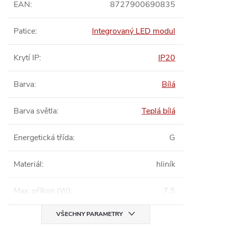
EAN
:
8727900690835
Patice
:
Integrovaný LED modul
Krytí IP
:
IP20
Barva
:
Bílá
Barva světla
:
Teplá bílá
Energetická třída
:
G
Materiál
:
hliník
Max. příkon (W)
:
7,5
VŠECHNY PARAMETRY