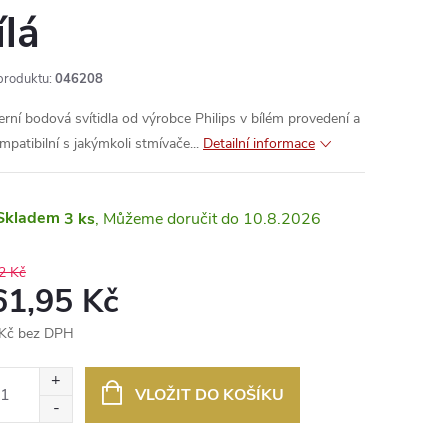
ílá
produktu:
046208
rní bodová svítidla od výrobce Philips v bílém provedení a
mpatibilní s jakýmkoli stmívače...
Detailní informace
Skladem
3 ks
10.8.2026
2 Kč
61,95 Kč
Kč bez DPH
ná
:
VLOŽIT DO KOŠÍKU