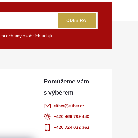
ODEBÍRAT
mi ochrany osobních údajů
eliher
@
eliher.cz
+420 466 799 440
+420 724 022 362