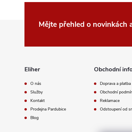
Z
Mějte přehled o novinkách
á
p
a
Eliher
Obchodní inf
t
O nás
Doprava a platba
Služby
Obchodní podmí
í
Kontakt
Reklamace
Prodejna Pardubice
Odstoupení od s
Blog