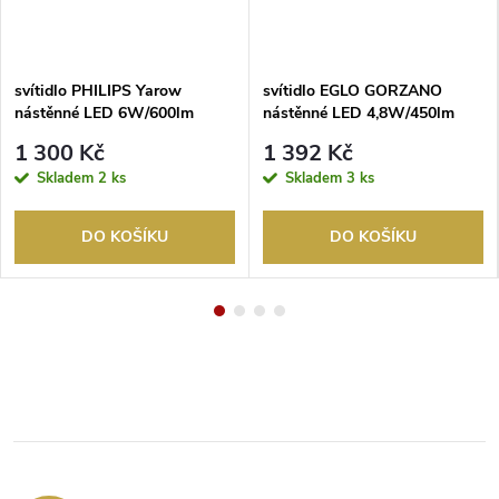
svítidlo PHILIPS Yarow
svítidlo EGLO GORZANO
nástěnné LED 6W/600lm
nástěnné LED 4,8W/450lm
2700K IP44 černá
3000K IP44 antracit
1 300 Kč
1 392 Kč
Skladem
2 ks
Skladem
3 ks
DO KOŠÍKU
DO KOŠÍKU