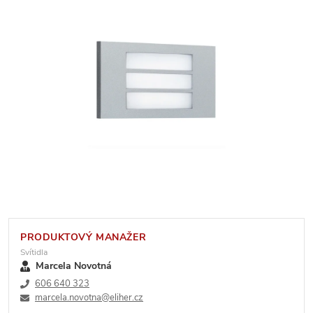
PRODUKTOVÝ MANAŽER
Svítidla
Marcela Novotná
606 640 323
marcela.novotna@eliher.cz