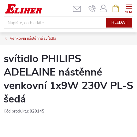
Přejít
NÁKUPNÍ
KOŠÍK
na
obsah
HLEDAT
Venkovní nástěnná svítidla
svítidlo PHILIPS
ADELAINE nástěnné
venkovní 1x9W 230V PL-S
šedá
Kód produktu:
020145