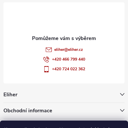
t
í
eliher
@
eliher.cz
+420 466 799 440
+420 724 022 362
Eliher
Obchodní informace
Partnerské weby