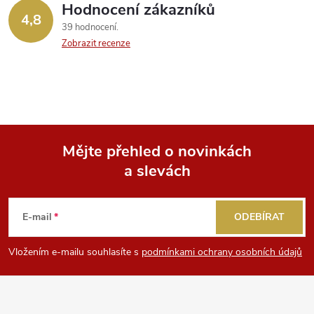
Hodnocení zákazníků
4,8
39 hodnocení
Zobrazit recenze
Mějte přehled o novinkách
a slevách
Z
á
E-mail
ODEBÍRAT
p
Vložením e-mailu souhlasíte s
podmínkami ochrany osobních údajů
a