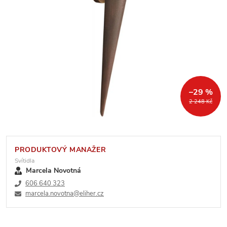
–29 %
2 248 Kč
PRODUKTOVÝ MANAŽER
Svítidla
Marcela Novotná
606 640 323
marcela.novotna@eliher.cz