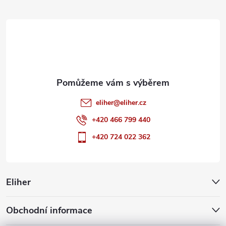
t
í
eliher
@
eliher.cz
+420 466 799 440
+420 724 022 362
Eliher
Obchodní informace