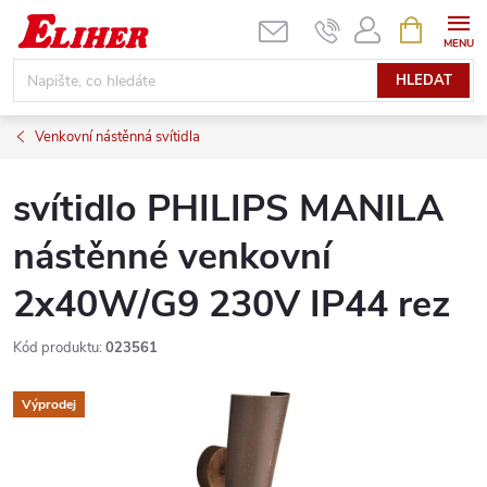
Přejít
NÁKUPNÍ
KOŠÍK
na
obsah
HLEDAT
Venkovní nástěnná svítidla
svítidlo PHILIPS MANILA
nástěnné venkovní
2x40W/G9 230V IP44 rez
Kód produktu:
023561
Výprodej