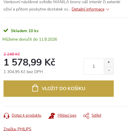
Venkovní nástěnné svítidlo MANILA bronz váš interiér či exteriér
oživí a přitom poskytne dostatek sv...
Detailní informace
Skladem
10 ks
11.8.2026
2 248 Kč
1 578,99 Kč
1 304,95 Kč bez DPH
Měrná
cena:
VLOŽIT DO KOŠÍKU
Dotaz k produktu
Hlídací pes
Sdílet
Značka:
PHILIPS