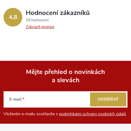
Hodnocení zákazníků
4,8
39 hodnocení
Zobrazit recenze
Mějte přehled o novinkách
a slevách
Z
á
E-mail
ODEBÍRAT
p
Vložením e-mailu souhlasíte s
podmínkami ochrany osobních údajů
a