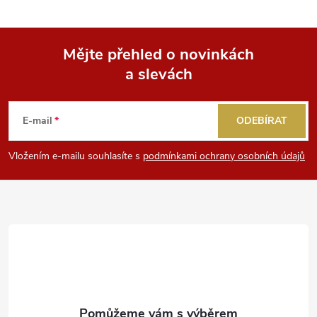
Mějte přehled o novinkách
a slevách
Z
á
E-mail
ODEBÍRAT
p
Vložením e-mailu souhlasíte s
podmínkami ochrany osobních údajů
a
t
í