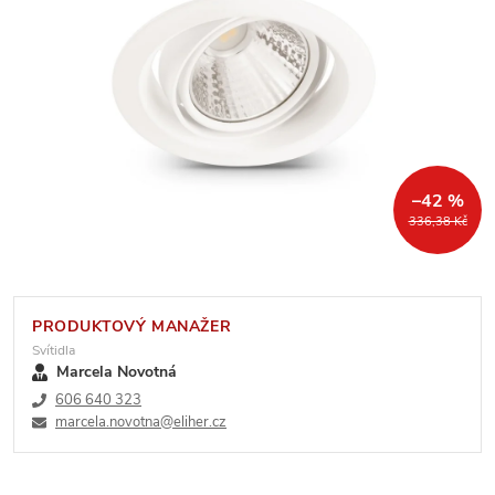
–42 %
336,38 Kč
PRODUKTOVÝ MANAŽER
Svítidla
Marcela Novotná
606 640 323
marcela.novotna@eliher.cz