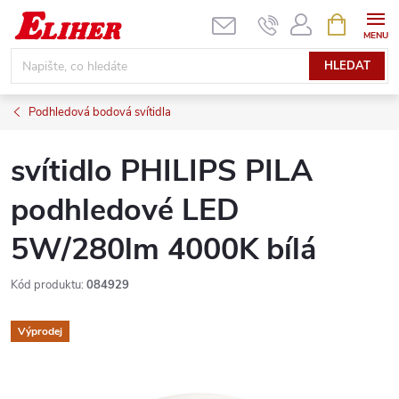
Přejít
NÁKUPNÍ
KOŠÍK
na
obsah
HLEDAT
Podhledová bodová svítidla
svítidlo PHILIPS PILA
podhledové LED
5W/280lm 4000K bílá
Kód produktu:
084929
Výprodej