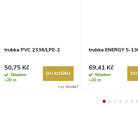
trubka PVC 2336/LPE-2
trubka ENERGY S-13
50,75 Kč
69,41 Kč
DO KOŠÍKU
DO
Skladem
Skladem
>20 m
>20 m
Kód:
001967