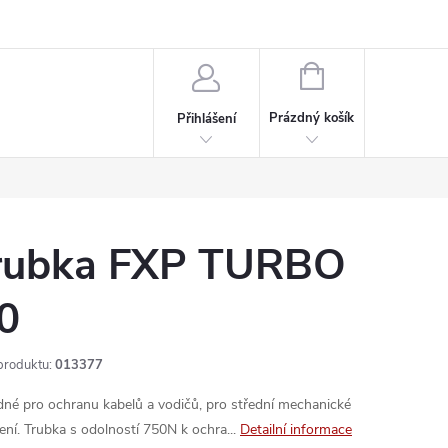
rdeaux
Kariéra
NÁKUPNÍ
KOŠÍK
Prázdný košík
Přihlášení
rubka FXP TURBO
0
produktu:
013377
né pro ochranu kabelů a vodičů, pro střední mechanické
žení. Trubka s odolností 750N k ochra...
Detailní informace