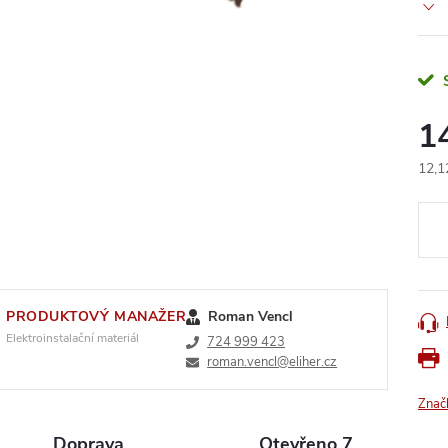
1
12,1
Měr
cena
PRODUKTOVÝ MANAŽER
Roman Vencl
Elektroinstalační materiál
724 999 423
roman.vencl@eliher.cz
Znač
Doprava
Otevřeno 7