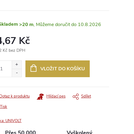
Skladem
>20 m
10.8.2026
4,67 Kč
2 Kč bez DPH
ná
:
VLOŽIT DO KOŠÍKU
Dotaz k produktu
Hlídací pes
Sdílet
Tisk
ka:
UNIVOLT
Přes 50 000
Vyškolený