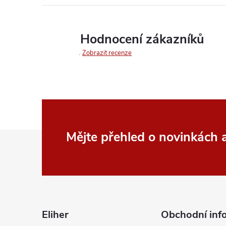
Hodnocení zákazníků
Zobrazit recenze
Z
Mějte přehled o novinkách
á
p
a
Eliher
Obchodní inf