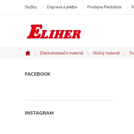
Přejít
Služby
Doprava a platba
Prodejna Pardubice
K
na
obsah
Elektroinstalační materiál
Úložný materiál
Tr
Domů
P
FACEBOOK
o
s
INSTAGRAM
t