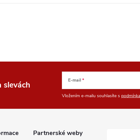
E-mail
a slevách
Vložením e-mailu souhlasíte s
podmínka
ormace
Partnerské weby