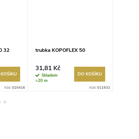
0 32
trubka KOPOFLEX 50
trubka
31,81 Kč
32,21
 KOŠÍKU
DO KOŠÍKU
Skladem
Sklad
>20 m
>20 m
Kód:
020416
Kód:
011932