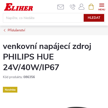
Přejít
NÁKUPNÍ
KOŠÍK
na
obsah
HLEDAT
Příslušenství
venkovní napájecí zdroj
PHILIPS HUE
24V/40W/IP67
Kód produktu:
086356
Novinka