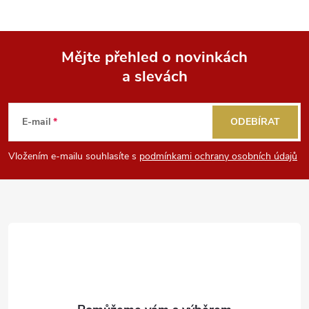
Mějte přehled o novinkách
a slevách
Z
á
E-mail
ODEBÍRAT
p
Vložením e-mailu souhlasíte s
podmínkami ochrany osobních údajů
a
t
í