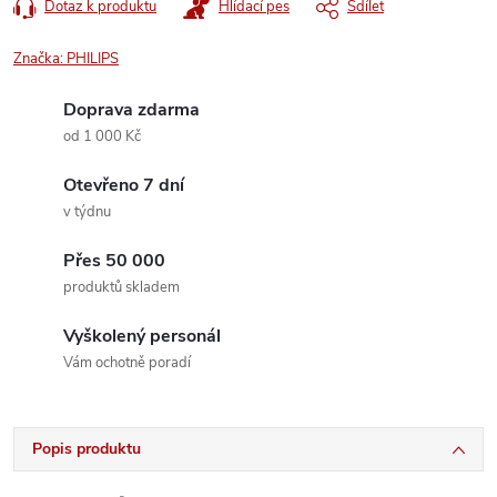
Dotaz k produktu
Hlídací pes
Sdílet
Značka:
PHILIPS
Doprava zdarma
od 1 000 Kč
Otevřeno 7 dní
v týdnu
Přes 50 000
produktů skladem
Vyškolený personál
Vám ochotně poradí
Popis produktu