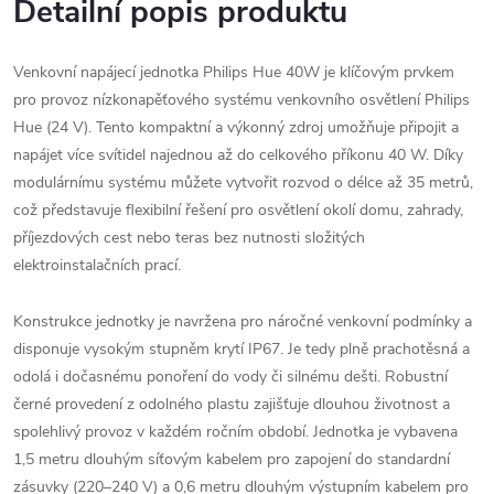
Detailní popis produktu
Venkovní napájecí jednotka Philips Hue 40W je klíčovým prvkem
pro provoz nízkonapěťového systému venkovního osvětlení Philips
Hue (24 V). Tento kompaktní a výkonný zdroj umožňuje připojit a
napájet více svítidel najednou až do celkového příkonu 40 W. Díky
modulárnímu systému můžete vytvořit rozvod o délce až 35 metrů,
což představuje flexibilní řešení pro osvětlení okolí domu, zahrady,
příjezdových cest nebo teras bez nutnosti složitých
elektroinstalačních prací.
Konstrukce jednotky je navržena pro náročné venkovní podmínky a
disponuje vysokým stupněm krytí IP67. Je tedy plně prachotěsná a
odolá i dočasnému ponoření do vody či silnému dešti. Robustní
černé provedení z odolného plastu zajišťuje dlouhou životnost a
spolehlivý provoz v každém ročním období. Jednotka je vybavena
1,5 metru dlouhým síťovým kabelem pro zapojení do standardní
zásuvky (220–240 V) a 0,6 metru dlouhým výstupním kabelem pro